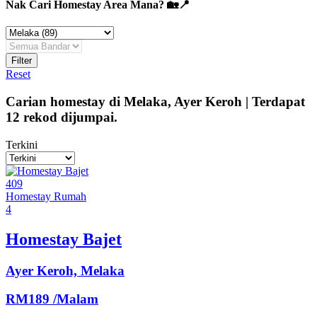
Nak Cari Homestay Area Mana? 🏡📍
Filter
Reset
Carian homestay di
Melaka
,
Ayer Keroh
|
Terdapat
12
rekod dijumpai.
Terkini
409
Homestay
Rumah
4
Homestay Bajet
Ayer Keroh, Melaka
RM189
/Malam