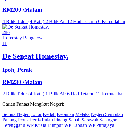
RM200
/Malam
4 Bilik Tidur (4 Katil)
2 Bilik Air
12 Had Tetamu
6 Kemudahan
286
Homestay
Bangalow
11
De Sengat Homestay.
Ipoh, Perak
RM230
/Malam
2 Bilik Tidur (4 Katil)
1 Bilik Air
6 Had Tetamu
11 Kemudahan
Carian Pantas Mengikut Negeri:
Semua Negeri
Johor
Kedah
Kelantan
Melaka
Negeri Sembilan
Pahang
Perak
Perlis
Pulau Pinang
Sabah
Sarawak
Selangor
Terengganu
WP Kuala Lumpur
WP Labuan
WP Putrajaya