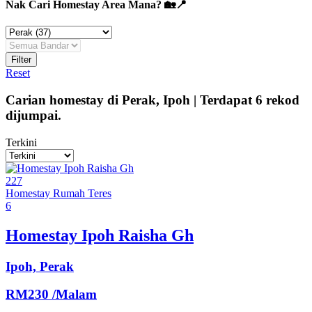
Nak Cari Homestay Area Mana? 🏡📍
Filter
Reset
Carian homestay di
Perak
,
Ipoh
|
Terdapat
6
rekod
dijumpai.
Terkini
227
Homestay
Rumah Teres
6
Homestay Ipoh Raisha Gh
Ipoh, Perak
RM230
/Malam