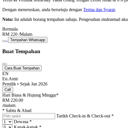
Dengan meneruskan, anda bersetuju dengan
Terma dan Syarat
.
Nota:
Ini adalah borang tempahan sahaja. Pengesahan muktamad aka
Bermula
RM
220
/Malam
Tempahan Whatsapp
Buat Tempahan
Cara Buat Tempahan
EN
En.Amir
Pemilik • Sejak Jan 2026
Call
Hari Biasa & Hujung Minggu*
RM
220.00
/malam
* Sabtu & Ahad
Tarikh Check-in & Check-out
*
Dewasa
*
Kanak-kanak
*