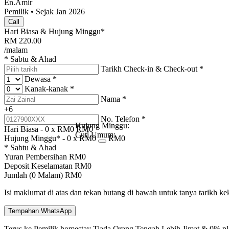
En.Amir
Pemilik • Sejak Jan 2026
Call
Hari Biasa & Hujung Minggu*
RM
220.00
/malam
* Sabtu & Ahad
Tarikh Check-in & Check-out
*
Dewasa
*
Kanak-kanak
*
Nama
*
+6
No. Telefon
*
Hujung Minggu:
Hari Biasa -
0
x RM
0
RM
0
Cuti Umum:
Hujung Minggu* -
0
x RM
0
RM
0
* Sabtu & Ahad
Yuran Pembersihan
RM
0
Deposit Keselamatan
RM
0
Jumlah (
0
Malam)
RM
0
Isi maklumat di atas dan tekan butang di bawah untuk tanya tarikh k
Tempahan WhatsApp
Terus ke Pemilik homestay
Tiada Orang Tengah
Lebih Jimat & 0% pl