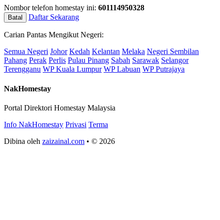
Nombor telefon homestay ini:
601114950328
Daftar Sekarang
Batal
Carian Pantas Mengikut Negeri:
Semua Negeri
Johor
Kedah
Kelantan
Melaka
Negeri Sembilan
Pahang
Perak
Perlis
Pulau Pinang
Sabah
Sarawak
Selangor
Terengganu
WP Kuala Lumpur
WP Labuan
WP Putrajaya
NakHomestay
Portal Direktori Homestay Malaysia
Info NakHomestay
Privasi
Terma
Dibina oleh
zaizainal.com
• © 2026