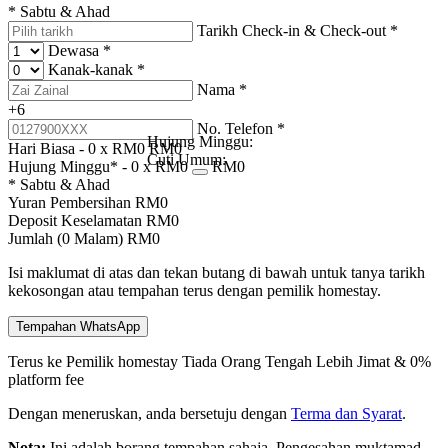
* Sabtu & Ahad
Tarikh Check-in & Check-out
*
Dewasa
*
Kanak-kanak
*
Nama
*
+6
No. Telefon
*
Hujung Minggu:
Hari Biasa -
0
x RM
0
RM
0
Cuti Umum:
Hujung Minggu* -
0
x RM
0
RM
0
* Sabtu & Ahad
Yuran Pembersihan
RM
0
Deposit Keselamatan
RM
0
Jumlah (
0
Malam)
RM
0
Isi maklumat di atas dan tekan butang di bawah untuk tanya tarikh
kekosongan atau tempahan terus dengan pemilik homestay.
Tempahan WhatsApp
Terus ke Pemilik homestay
Tiada Orang Tengah
Lebih Jimat & 0%
platform fee
Dengan meneruskan, anda bersetuju dengan
Terma dan Syarat
.
Nota:
Ini adalah borang tempahan sahaja. Pengesahan muktamad