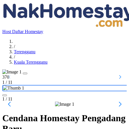
Host
Daftar Homestay
/
Terengganu
/
Kuala Terengganu
370
1
/
11
1
/ 11
Cendana Homestay Pengadang
Baru