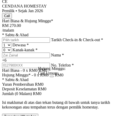
CE
CENDANA HOMESTAY
Pemilik • Sejak Jan 2026
Call
Hari Biasa & Hujung Minggu*
RM
270.00
/malam
* Sabtu & Ahad
Tarikh Check-in & Check-out
*
Dewasa
*
Kanak-kanak
*
Nama
*
+6
No. Telefon
*
Hujung Minggu:
Hari Biasa -
0
x RM
0
RM
0
Cuti Umum:
Hujung Minggu* -
0
x RM
0
RM
0
* Sabtu & Ahad
Yuran Pembersihan
RM
0
Deposit Keselamatan
RM
0
Jumlah (
0
Malam)
RM
0
Isi maklumat di atas dan tekan butang di bawah untuk tanya tarikh
kekosongan atau tempahan terus dengan pemilik homestay.