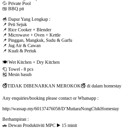
💦 Private Pool
🍱 BBQ pit
🥣 Dapur Yang Lengkap :
📌 Peti Sejuk
📌 Rice Cooker + Blender
📌 Microwave + Oven + Kettle
📌 Pinggan, Mangkuk, Sudu & Garfu
📌 Jug Air & Cawan
📌 Kuali & Periuk
🍽 Wet Kitchen + Dry Kitchen
🧻 Towel - 8 pcs
🎽 Mesin basuh
🚭TIDAK DIBENARKAN MEROKOK🚭 di dalam homestay
Any enquiries/booking please contact or Whatsapp :
http://wassap.my/60137476058/D’MutiaraNongChikHomestay
Berhampiran :
🚗 Dewan Produktiviti MPC ▶️ 15 minit