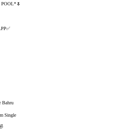
 POOL*🌷
APP✅
r Bahru
am Single
🤣