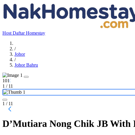
Host
Daftar Homestay
/
Johor
/
Johor Bahru
101
1
/
11
1
/ 11
D’Mutiara Nong Chik JB With P