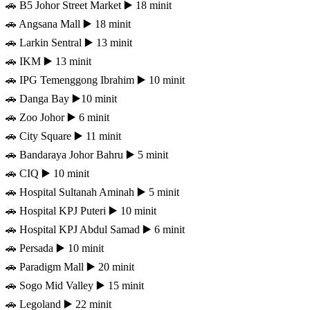
🚗 B5 Johor Street Market ▶️ 18 minit
🚗 Angsana Mall ▶️ 18 minit
🚗 Larkin Sentral ▶️ 13 minit
🚗 IKM ▶️ 13 minit
🚗 IPG Temenggong Ibrahim ▶️ 10 minit
🚗 Danga Bay ▶️10 minit
🚗 Zoo Johor ▶️ 6 minit
🚗 City Square ▶️ 11 minit
🚗 Bandaraya Johor Bahru ▶️ 5 minit
🚗 CIQ ▶️ 10 minit
🚗 Hospital Sultanah Aminah ▶️ 5 minit
🚗 Hospital KPJ Puteri ▶️ 10 minit
🚗 Hospital KPJ Abdul Samad ▶️ 6 minit
🚗 Persada ▶️ 10 minit
🚗 Paradigm Mall ▶️ 20 minit
🚗 Sogo Mid Valley ▶️ 15 minit
🚗 Legoland ▶️ 22 minit