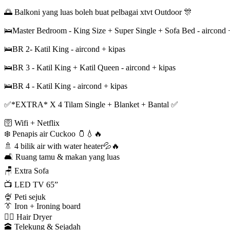
🌅 Balkoni yang luas boleh buat pelbagai xtvt Outdoor 🎊
🛌Master Bedroom - King Size + Super Single + Sofa Bed - aircond +
🛌BR 2- Katil King - aircond + kipas
🛌BR 3 - Katil King + Katil Queen - aircond + kipas
🛌BR 4 - Katil King - aircond + kipas
✅*EXTRA* X 4 Tilam Single + Blanket + Bantal ✅
🛜 Wifi + Netflix
❄️ Penapis air Cuckoo 🫙💧🔥
🚿 4 bilik air with water heater💦🔥
🛋 Ruang tamu & makan yang luas
🪑 Extra Sofa
📺 LED TV 65”
🍨 Peti sejuk
👔 Iron + Ironing board
🙆‍♀ Hair Dryer
🕋 Telekung & Sejadah