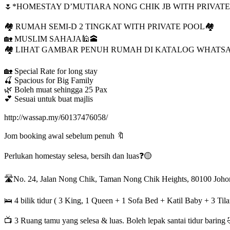
🌷*HOMESTAY D’MUTIARA NONG CHIK JB WITH PRIVATE
🏘 RUMAH SEMI-D 2 TINGKAT WITH PRIVATE POOL🏘️
🏡 MUSLIM SAHAJA🕌🕋
🏘 LIHAT GAMBAR PENUH RUMAH DI KATALOG WHATS
🏡 Special Rate for long stay
🍒 Spacious for Big Family
🌿 Boleh muat sehingga 25 Pax
💕 Sesuai untuk buat majlis
http://wassap.my/60137476058/
Jom booking awal sebelum penuh 🔖
Perlukan homestay selesa, bersih dan luas❓🟡
🛣No. 24, Jalan Nong Chik, Taman Nong Chik Heights, 80100 Joho
🛌 4 bilik tidur ( 3 King, 1 Queen + 1 Sofa Bed + Katil Baby + 3 Til
📺 3 Ruang tamu yang selesa & luas. Boleh lepak santai tidur baring 