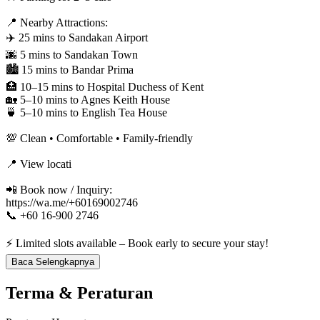
📍 Nearby Attractions:
✈️ 25 mins to Sandakan Airport
🌆 5 mins to Sandakan Town
🏙️ 15 mins to Bandar Prima
🏥 10–15 mins to Hospital Duchess of Kent
🏡 5–10 mins to Agnes Keith House
🍵 5–10 mins to English Tea House
💯 Clean • Comfortable • Family-friendly
📍 View locati
📲 Book now / Inquiry:
https://wa.me/+60169002746
📞 +60 16-900 2746
⚡ Limited slots available – Book early to secure your stay!
Baca Selengkapnya
Terma & Peraturan