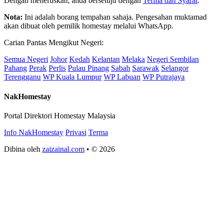
Dengan meneruskan, anda bersetuju dengan
Terma dan Syarat
.
Nota:
Ini adalah borang tempahan sahaja. Pengesahan muktamad
akan dibuat oleh pemilik homestay melalui WhatsApp.
Carian Pantas Mengikut Negeri:
Semua Negeri
Johor
Kedah
Kelantan
Melaka
Negeri Sembilan
Pahang
Perak
Perlis
Pulau Pinang
Sabah
Sarawak
Selangor
Terengganu
WP Kuala Lumpur
WP Labuan
WP Putrajaya
NakHomestay
Portal Direktori Homestay Malaysia
Info NakHomestay
Privasi
Terma
Dibina oleh
zaizainal.com
• © 2026