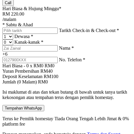
Call
Hari Biasa & Hujung Minggu*
RM
220.00
/malam
* Sabtu & Ahad
Tarikh Check-in & Check-out
*
Dewasa
*
Kanak-kanak
*
Nama
*
+6
No. Telefon
*
Hari Biasa -
0
x RM
0
RM
0
Yuran Pembersihan
RM
40
Deposit Keselamatan
RM
100
Jumlah (
0
Malam)
RM
0
Isi maklumat di atas dan tekan butang di bawah untuk tanya tarikh
kekosongan atau tempahan terus dengan pemilik homestay.
Tempahan WhatsApp
Terus ke Pemilik homestay
Tiada Orang Tengah
Lebih Jimat & 0%
platform fee