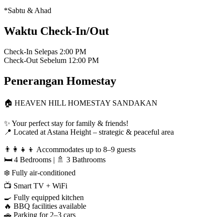
*Sabtu & Ahad
Waktu Check-In/Out
Check-In Selepas
2:00 PM
Check-Out Sebelum
12:00 PM
Penerangan Homestay
🏠 HEAVEN HILL HOMESTAY SANDAKAN
✨ Your perfect stay for family & friends!
📍 Located at Astana Height – strategic & peaceful area
👨‍👩‍👧‍👦 Accommodates up to 8–9 guests
🛏️ 4 Bedrooms | 🚿 3 Bathrooms
❄️ Fully air-conditioned
📺 Smart TV + WiFi
🍳 Fully equipped kitchen
🔥 BBQ facilities available
🚗 Parking for 2–3 cars