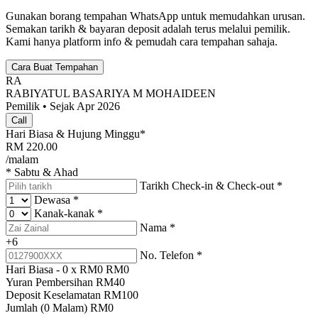
Gunakan borang tempahan WhatsApp untuk memudahkan urusan.
Semakan tarikh & bayaran deposit adalah terus melalui pemilik.
Kami hanya platform info & pemudah cara tempahan sahaja.
Cara Buat Tempahan
RA
RABIYATUL BASARIYA M MOHAIDEEN
Pemilik • Sejak Apr 2026
Call
Hari Biasa & Hujung Minggu*
RM
220.00
/malam
* Sabtu & Ahad
Tarikh Check-in & Check-out
*
Dewasa
*
Kanak-kanak
*
Nama
*
+6
No. Telefon
*
Hari Biasa -
0
x RM
0
RM
0
Yuran Pembersihan
RM
40
Deposit Keselamatan
RM
100
Jumlah (
0
Malam)
RM
0