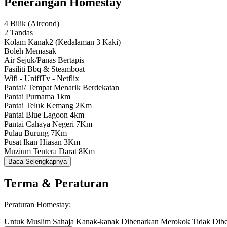
Penerangan Homestay
4 Bilik (Aircond)
2 Tandas
Kolam Kanak2 (Kedalaman 3 Kaki)
Boleh Memasak
Air Sejuk/Panas Bertapis
Fasiliti Bbq & Steamboat
Wifi - UnifiTv - Netflix
Pantai/ Tempat Menarik Berdekatan
Pantai Purnama 1km
Pantai Teluk Kemang 2Km
Pantai Blue Lagoon 4km
Pantai Cahaya Negeri 7Km
Pulau Burung 7Km
Pusat Ikan Hiasan 3Km
Muzium Tentera Darat 8Km
Baca Selengkapnya
Terma & Peraturan
Peraturan Homestay:
Untuk Muslim Sahaja
Kanak-kanak Dibenarkan
Merokok Tidak Dib