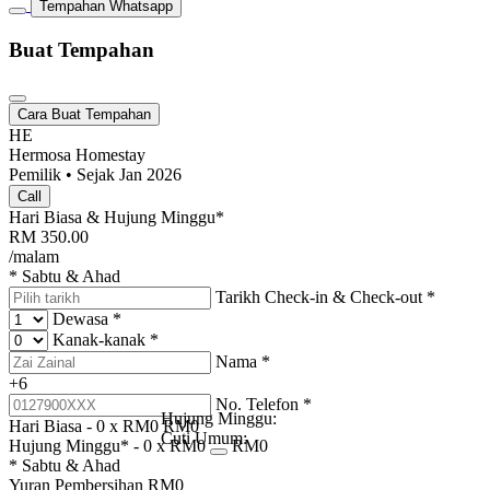
Tempahan Whatsapp
Buat Tempahan
Cara Buat Tempahan
HE
Hermosa Homestay
Pemilik • Sejak Jan 2026
Call
Hari Biasa & Hujung Minggu*
RM
350.00
/malam
* Sabtu & Ahad
Tarikh Check-in & Check-out
*
Dewasa
*
Kanak-kanak
*
Nama
*
+6
No. Telefon
*
Hujung Minggu:
Hari Biasa -
0
x RM
0
RM
0
Cuti Umum:
Hujung Minggu* -
0
x RM
0
RM
0
* Sabtu & Ahad
Yuran Pembersihan
RM
0