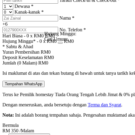
Tarikh Check-in & Check-out
*
Dewasa
*
Kanak-kanak
*
Nama
*
+6
No. Telefon
*
Hujung Minggu:
Hari Biasa -
0
x RM
0
RM
0
Cuti Umum:
Hujung Minggu* -
0
x RM
0
RM
0
* Sabtu & Ahad
Yuran Pembersihan
RM
0
Deposit Keselamatan
RM
0
Jumlah (
0
Malam)
RM
0
Isi maklumat di atas dan tekan butang di bawah untuk tanya tarikh k
Tempahan WhatsApp
Terus ke Pemilik homestay
Tiada Orang Tengah
Lebih Jimat & 0% pl
Dengan meneruskan, anda bersetuju dengan
Terma dan Syarat
.
Nota:
Ini adalah borang tempahan sahaja. Pengesahan muktamad aka
Bermula
RM
350
/Malam