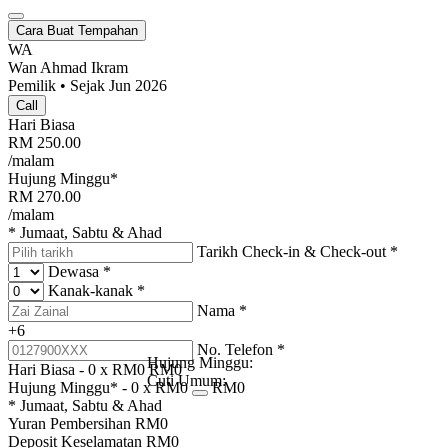
Cara Buat Tempahan
WA
Wan Ahmad Ikram
Pemilik • Sejak Jun 2026
Call
Hari Biasa
RM
250.00
/malam
Hujung Minggu*
RM
270.00
/malam
* Jumaat, Sabtu & Ahad
Tarikh Check-in & Check-out
*
Dewasa
*
Kanak-kanak
*
Nama
*
+6
No. Telefon
*
Hujung Minggu:
Hari Biasa -
0
x RM
0
RM
0
Cuti Umum:
Hujung Minggu* -
0
x RM
0
RM
0
* Jumaat, Sabtu & Ahad
Yuran Pembersihan
RM
0
Deposit Keselamatan
RM
0