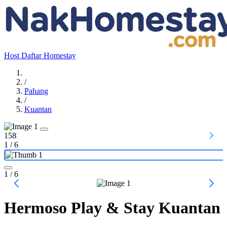
Host
Daftar Homestay
/
Pahang
/
Kuantan
158
1
/
6
1
/ 6
Hermoso Play & Stay Kuantan