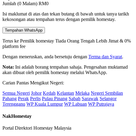
Jumlah (
0
Malam)
RM
0
Isi maklumat di atas dan tekan butang di bawah untuk tanya tarikh
kekosongan atau tempahan terus dengan pemilik homestay.
Tempahan WhatsApp
Terus ke Pemilik homestay
Tiada Orang Tengah
Lebih Jimat & 0%
platform fee
Dengan meneruskan, anda bersetuju dengan
Terma dan Syarat
.
Nota:
Ini adalah borang tempahan sahaja. Pengesahan muktamad
akan dibuat oleh pemilik homestay melalui WhatsApp.
Carian Pantas Mengikut Negeri:
Semua Negeri
Johor
Kedah
Kelantan
Melaka
Negeri Sembilan
Pahang
Perak
Perlis
Pulau Pinang
Sabah
Sarawak
Selangor
Terengganu
WP Kuala Lumpur
WP Labuan
WP Putrajaya
NakHomestay
Portal Direktori Homestay Malaysia