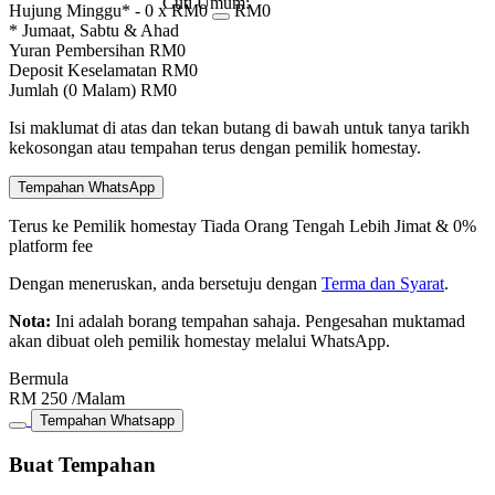
Cuti Umum:
Hujung Minggu* -
0
x RM
0
RM
0
* Jumaat, Sabtu & Ahad
Yuran Pembersihan
RM
0
Deposit Keselamatan
RM
0
Jumlah (
0
Malam)
RM
0
Isi maklumat di atas dan tekan butang di bawah untuk tanya tarikh
kekosongan atau tempahan terus dengan pemilik homestay.
Tempahan WhatsApp
Terus ke Pemilik homestay
Tiada Orang Tengah
Lebih Jimat & 0%
platform fee
Dengan meneruskan, anda bersetuju dengan
Terma dan Syarat
.
Nota:
Ini adalah borang tempahan sahaja. Pengesahan muktamad
akan dibuat oleh pemilik homestay melalui WhatsApp.
Bermula
RM
250
/Malam
Tempahan Whatsapp
Buat Tempahan