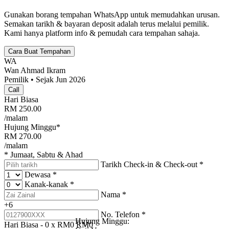
Gunakan borang tempahan WhatsApp untuk memudahkan urusan.
Semakan tarikh & bayaran deposit adalah terus melalui pemilik.
Kami hanya platform info & pemudah cara tempahan sahaja.
Cara Buat Tempahan
WA
Wan Ahmad Ikram
Pemilik • Sejak Jun 2026
Call
Hari Biasa
RM
250.00
/malam
Hujung Minggu*
RM
270.00
/malam
* Jumaat, Sabtu & Ahad
Tarikh Check-in & Check-out
*
Dewasa
*
Kanak-kanak
*
Nama
*
+6
No. Telefon
*
Hujung Minggu:
Hari Biasa -
0
x RM
0
RM
0