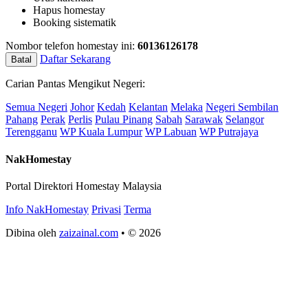
Hapus homestay
Booking sistematik
Nombor telefon homestay ini:
60136126178
Daftar Sekarang
Batal
Carian Pantas Mengikut Negeri:
Semua Negeri
Johor
Kedah
Kelantan
Melaka
Negeri Sembilan
Pahang
Perak
Perlis
Pulau Pinang
Sabah
Sarawak
Selangor
Terengganu
WP Kuala Lumpur
WP Labuan
WP Putrajaya
NakHomestay
Portal Direktori Homestay Malaysia
Info NakHomestay
Privasi
Terma
Dibina oleh
zaizainal.com
• © 2026