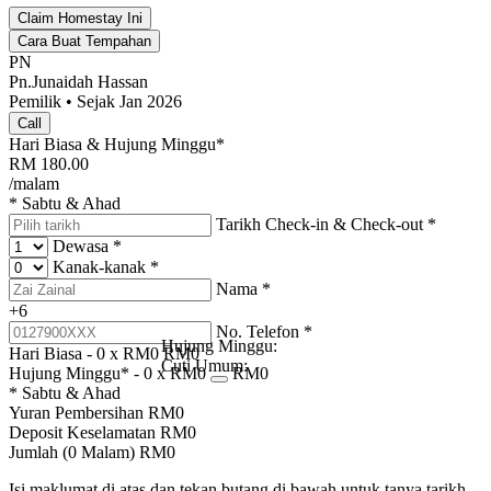
Claim Homestay Ini
Cara Buat Tempahan
PN
Pn.Junaidah Hassan
Pemilik • Sejak Jan 2026
Call
Hari Biasa & Hujung Minggu*
RM
180.00
/malam
* Sabtu & Ahad
Tarikh Check-in & Check-out
*
Dewasa
*
Kanak-kanak
*
Nama
*
+6
No. Telefon
*
Hujung Minggu:
Hari Biasa -
0
x RM
0
RM
0
Cuti Umum:
Hujung Minggu* -
0
x RM
0
RM
0
* Sabtu & Ahad
Yuran Pembersihan
RM
0
Deposit Keselamatan
RM
0
Jumlah (
0
Malam)
RM
0
Isi maklumat di atas dan tekan butang di bawah untuk tanya tarikh