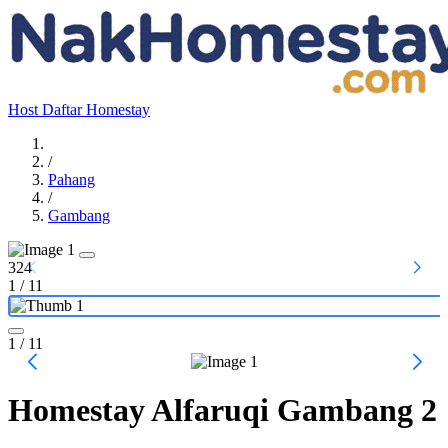
Host
Daftar Homestay
/
Pahang
/
Gambang
324
1
/
11
1
/ 11
Homestay Alfaruqi Gambang 2