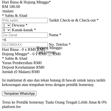
Hari Biasa & Hujung Minggu*
RM
180.00
/malam
* Sabtu & Ahad
Tarikh Check-in & Check-out
*
Dewasa
*
Kanak-kanak
*
Nama
*
+6
No. Telefon
*
Hujung Minggu:
Hari Biasa -
0
x RM
0
RM
0
Cuti Umum:
Hujung Minggu* -
0
x RM
0
RM
0
* Sabtu & Ahad
Yuran Pembersihan
RM
0
Deposit Keselamatan
RM
0
Jumlah (
0
Malam)
RM
0
Isi maklumat di atas dan tekan butang di bawah untuk tanya tarikh
kekosongan atau tempahan terus dengan pemilik homestay.
Tempahan WhatsApp
Terus ke Pemilik homestay
Tiada Orang Tengah
Lebih Jimat & 0%
platform fee