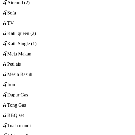
🍒Aircond (2)
🍒Sofa
🍒TV
🍒Katil queen (2)
🍒Katil Single (1)
🍒Meja Makan
🍒Peti ais
🍒Mesin Basuh
🍒Iron
🍒Dapur Gas
🍒Tong Gas
🍒BBQ set
🍒Tuala mandi