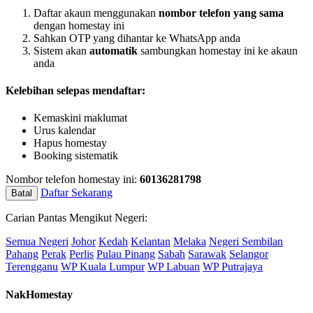
Daftar akaun menggunakan
nombor telefon yang sama
dengan homestay ini
Sahkan OTP yang dihantar ke WhatsApp anda
Sistem akan
automatik
sambungkan homestay ini ke akaun
anda
Kelebihan selepas mendaftar:
Kemaskini maklumat
Urus kalendar
Hapus homestay
Booking sistematik
Nombor telefon homestay ini:
60136281798
Daftar Sekarang
Batal
Carian Pantas Mengikut Negeri:
Semua Negeri
Johor
Kedah
Kelantan
Melaka
Negeri Sembilan
Pahang
Perak
Perlis
Pulau Pinang
Sabah
Sarawak
Selangor
Terengganu
WP Kuala Lumpur
WP Labuan
WP Putrajaya
NakHomestay