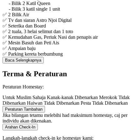
- Bilik 2 Katil Queen
- Bilik 3 katil single 1 unit
✅ 2 Bilik Air
✅ Tv dan siaran Astro Njoi Digital
✅ Seterika dan Board
✅ 2 tuala, 3 helai selimut dan 1 toto
✅ Kemudahan Gas, Periuk Nasi dan penapis air
✅ Mesin Basuh dan Peti Ais
✅ Ampaian baju
✅ Parking kereta berbumbung
Baca Selengkapnya
Terma & Peraturan
Peraturan Homestay:
Untuk Muslim Sahaja
Kanak-kanak Dibenarkan
Merokok Tidak
Dibenarkan
Haiwan Tidak Dibenarkan
Pesta Tidak Dibenarkan
Peraturan Tambahan
Jika bilangan tetamu melebihi had maksimum homestay, caj per
individu akan dikenakan.
Arahan Check-In
Langkah-langkah check-in ke homestay kami: