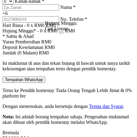
Kanak-kanak
*
Nama
*
+6
No. Telefon
*
Hujung Minggu:
Hari Biasa -
0
x RM
0
RM
0
Cuti Umum:
Hujung Minggu* -
0
x RM
0
RM
0
* Sabtu & Ahad
Yuran Pembersihan
RM
0
Deposit Keselamatan
RM
0
Jumlah (
0
Malam)
RM
0
Isi maklumat di atas dan tekan butang di bawah untuk tanya tarikh
kekosongan atau tempahan terus dengan pemilik homestay.
Tempahan WhatsApp
Terus ke Pemilik homestay
Tiada Orang Tengah
Lebih Jimat & 0%
platform fee
Dengan meneruskan, anda bersetuju dengan
Terma dan Syarat
.
Nota:
Ini adalah borang tempahan sahaja. Pengesahan muktamad
akan dibuat oleh pemilik homestay melalui WhatsApp.
Bermula