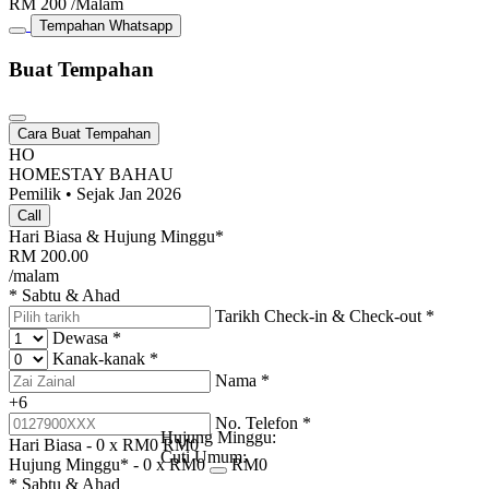
RM
200
/Malam
Tempahan Whatsapp
Buat Tempahan
Cara Buat Tempahan
HO
HOMESTAY BAHAU
Pemilik • Sejak Jan 2026
Call
Hari Biasa & Hujung Minggu*
RM
200.00
/malam
* Sabtu & Ahad
Tarikh Check-in & Check-out
*
Dewasa
*
Kanak-kanak
*
Nama
*
+6
No. Telefon
*
Hujung Minggu:
Hari Biasa -
0
x RM
0
RM
0
Cuti Umum:
Hujung Minggu* -
0
x RM
0
RM
0
* Sabtu & Ahad