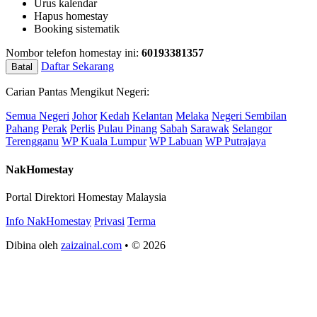
Urus kalendar
Hapus homestay
Booking sistematik
Nombor telefon homestay ini:
60193381357
Daftar Sekarang
Batal
Carian Pantas Mengikut Negeri:
Semua Negeri
Johor
Kedah
Kelantan
Melaka
Negeri Sembilan
Pahang
Perak
Perlis
Pulau Pinang
Sabah
Sarawak
Selangor
Terengganu
WP Kuala Lumpur
WP Labuan
WP Putrajaya
NakHomestay
Portal Direktori Homestay Malaysia
Info NakHomestay
Privasi
Terma
Dibina oleh
zaizainal.com
• © 2026