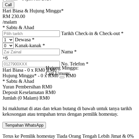
Call
Hari Biasa & Hujung Minggu*
RM
230.00
/malam
* Sabtu & Ahad
Tarikh Check-in & Check-out
*
Dewasa
*
Kanak-kanak
*
Nama
*
+6
No. Telefon
*
Hujung Minggu:
Hari Biasa -
0
x RM
0
RM
0
Cuti Umum:
Hujung Minggu* -
0
x RM
0
RM
0
* Sabtu & Ahad
Yuran Pembersihan
RM
0
Deposit Keselamatan
RM
0
Jumlah (
0
Malam)
RM
0
Isi maklumat di atas dan tekan butang di bawah untuk tanya tarikh
kekosongan atau tempahan terus dengan pemilik homestay.
Tempahan WhatsApp
Terus ke Pemilik homestay
Tiada Orang Tengah
Lebih Jimat & 0%