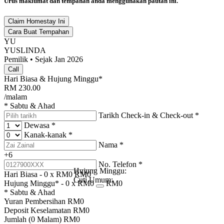
Urus maklumat dan tempahan anda menggunakan pautan ini.
Claim Homestay Ini
Cara Buat Tempahan
YU
YUSLINDA
Pemilik • Sejak Jan 2026
Call
Hari Biasa & Hujung Minggu*
RM
230.00
/malam
* Sabtu & Ahad
Tarikh Check-in & Check-out
*
Dewasa
*
Kanak-kanak
*
Nama
*
+6
No. Telefon
*
Hujung Minggu:
Hari Biasa -
0
x RM
0
RM
0
Cuti Umum:
Hujung Minggu* -
0
x RM
0
RM
0
* Sabtu & Ahad
Yuran Pembersihan
RM
0
Deposit Keselamatan
RM
0
Jumlah (
0
Malam)
RM
0