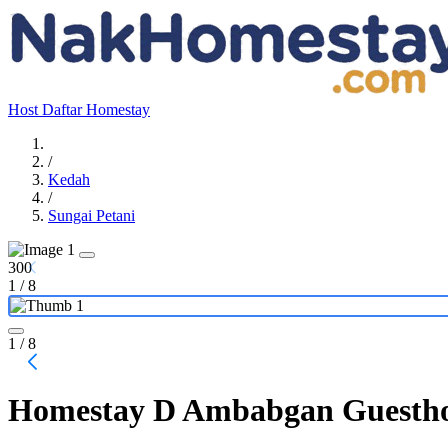
Host
Daftar Homestay
/
Kedah
/
Sungai Petani
300
1
/
8
1
/ 8
Homestay D Ambabgan Guesth