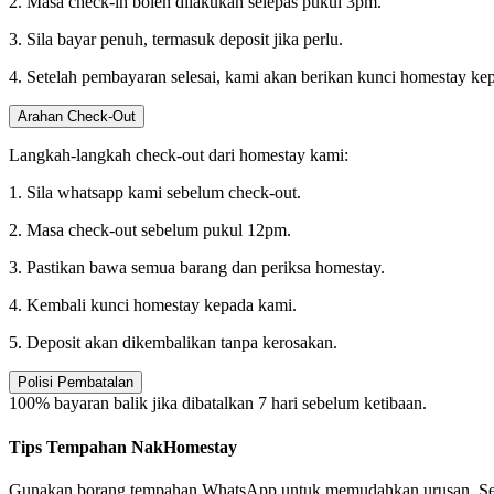
2. Masa check-in boleh dilakukan selepas pukul 3pm.
3. Sila bayar penuh, termasuk deposit jika perlu.
4. Setelah pembayaran selesai, kami akan berikan kunci homestay ke
Arahan Check-Out
Langkah-langkah check-out dari homestay kami:
1. Sila whatsapp kami sebelum check-out.
2. Masa check-out sebelum pukul 12pm.
3. Pastikan bawa semua barang dan periksa homestay.
4. Kembali kunci homestay kepada kami.
5. Deposit akan dikembalikan tanpa kerosakan.
Polisi Pembatalan
100% bayaran balik jika dibatalkan 7 hari sebelum ketibaan.
Tips Tempahan NakHomestay
Gunakan borang tempahan WhatsApp untuk memudahkan urusan. Semaka