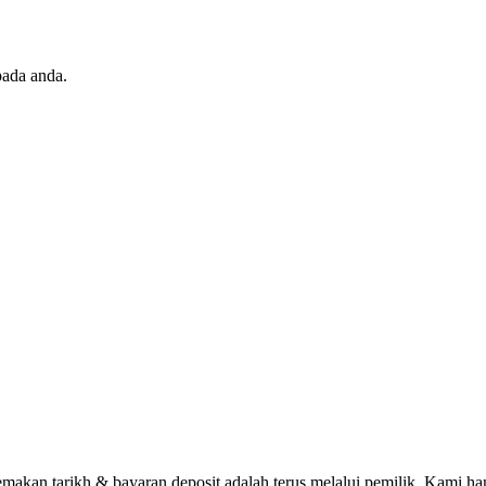
pada anda.
n tarikh & bayaran deposit adalah terus melalui pemilik. Kami han