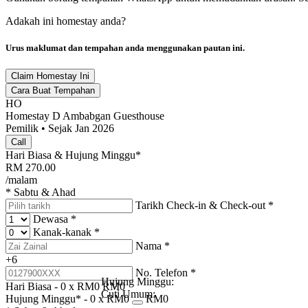
Adakah ini homestay anda?
Urus maklumat dan tempahan anda menggunakan pautan ini.
Claim Homestay Ini
Cara Buat Tempahan
HO
Homestay D Ambabgan Guesthouse
Pemilik • Sejak Jan 2026
Call
Hari Biasa & Hujung Minggu*
RM
270.00
/malam
* Sabtu & Ahad
Tarikh Check-in & Check-out
*
Dewasa
*
Kanak-kanak
*
Nama
*
+6
No. Telefon
*
Hujung Minggu:
Hari Biasa -
0
x RM
0
RM
0
Cuti Umum:
Hujung Minggu* -
0
x RM
0
RM
0