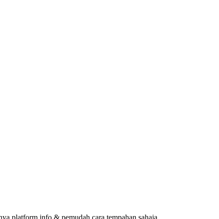
ya platform info & pemudah cara tempahan sahaja.