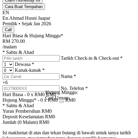
Claim Homestay Ini
Cara Buat Tempahan
EN
En.Ahmad Husni Jaapar
Pemilik • Sejak Jan 2026
Call
Hari Biasa & Hujung Minggu*
RM
270.00
/malam
* Sabtu & Ahad
Tarikh Check-in & Check-out
*
Dewasa
*
Kanak-kanak
*
Nama
*
+6
No. Telefon
*
Hujung Minggu:
Hari Biasa -
0
x RM
0
RM
0
Cuti Umum:
Hujung Minggu* -
0
x RM
0
RM
0
* Sabtu & Ahad
Yuran Pembersihan
RM
0
Deposit Keselamatan
RM
0
Jumlah (
0
Malam)
RM
0
Isi maklumat di atas dan tekan butang di bawah untuk tanya tarikh