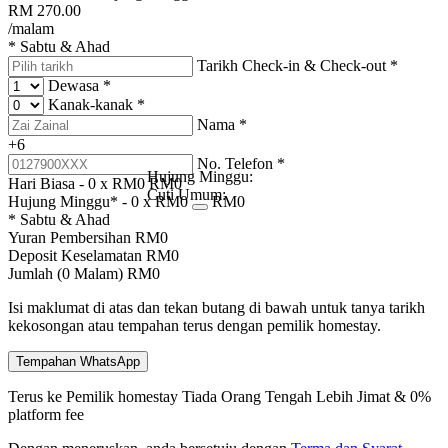
RM
270.00
/malam
* Sabtu & Ahad
Tarikh Check-in & Check-out
*
Dewasa
*
Kanak-kanak
*
Nama
*
+6
No. Telefon
*
Hujung Minggu:
Hari Biasa -
0
x RM
0
RM
0
Cuti Umum:
Hujung Minggu* -
0
x RM
0
RM
0
* Sabtu & Ahad
Yuran Pembersihan
RM
0
Deposit Keselamatan
RM
0
Jumlah (
0
Malam)
RM
0
Isi maklumat di atas dan tekan butang di bawah untuk tanya tarikh
kekosongan atau tempahan terus dengan pemilik homestay.
Tempahan WhatsApp
Terus ke Pemilik homestay
Tiada Orang Tengah
Lebih Jimat & 0%
platform fee