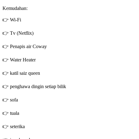
Kemudahan:
👉 Wi-Fi
👉 Tv (Netflix)
👉 Penapis air Coway
👉 Water Heater
👉 katil saiz queen
👉 penghawa dingin setiap bilik
👉 sofa
👉 tuala
👉 seterika