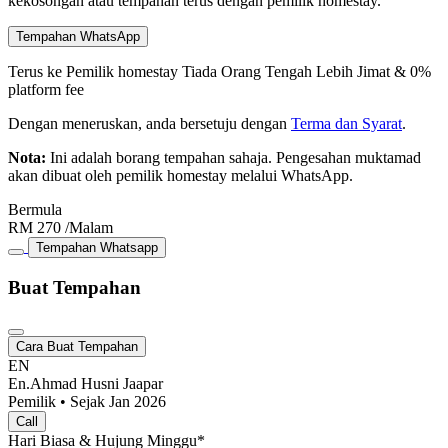
kekosongan atau tempahan terus dengan pemilik homestay.
Tempahan WhatsApp
Terus ke Pemilik homestay
Tiada Orang Tengah
Lebih Jimat & 0%
platform fee
Dengan meneruskan, anda bersetuju dengan
Terma dan Syarat
.
Nota:
Ini adalah borang tempahan sahaja. Pengesahan muktamad
akan dibuat oleh pemilik homestay melalui WhatsApp.
Bermula
RM
270
/Malam
Tempahan Whatsapp
Buat Tempahan
Cara Buat Tempahan
EN
En.Ahmad Husni Jaapar
Pemilik • Sejak Jan 2026
Call
Hari Biasa & Hujung Minggu*