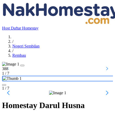
Host
Daftar Homestay
/
Negeri Sembilan
/
Rembau
388
1
/
7
1
/ 7
Homestay Darul Husna