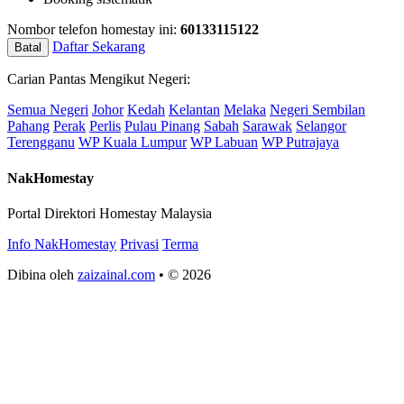
Nombor telefon homestay ini:
60133115122
Daftar Sekarang
Batal
Carian Pantas Mengikut Negeri:
Semua Negeri
Johor
Kedah
Kelantan
Melaka
Negeri Sembilan
Pahang
Perak
Perlis
Pulau Pinang
Sabah
Sarawak
Selangor
Terengganu
WP Kuala Lumpur
WP Labuan
WP Putrajaya
NakHomestay
Portal Direktori Homestay Malaysia
Info NakHomestay
Privasi
Terma
Dibina oleh
zaizainal.com
• © 2026