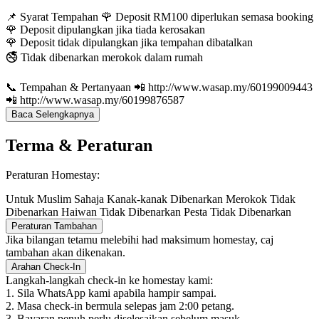
📌 Syarat Tempahan 🌹 Deposit RM100 diperlukan semasa booking
🌹 Deposit dipulangkan jika tiada kerosakan
🌹 Deposit tidak dipulangkan jika tempahan dibatalkan
🚭 Tidak dibenarkan merokok dalam rumah
📞 Tempahan & Pertanyaan 📲 http://www.wasap.my/60199009443
📲 http://www.wasap.my/60199876587
Baca Selengkapnya
Terma & Peraturan
Peraturan Homestay:
Untuk Muslim Sahaja
Kanak-kanak Dibenarkan
Merokok Tidak
Dibenarkan
Haiwan Tidak Dibenarkan
Pesta Tidak Dibenarkan
Peraturan Tambahan
Jika bilangan tetamu melebihi had maksimum homestay, caj
tambahan akan dikenakan.
Arahan Check-In
Langkah-langkah check-in ke homestay kami:
1. Sila WhatsApp kami apabila hampir sampai.
2. Masa check-in bermula selepas jam 2:00 petang.
3. Bayaran penuh perlu diselesaikan sebelum masuk.