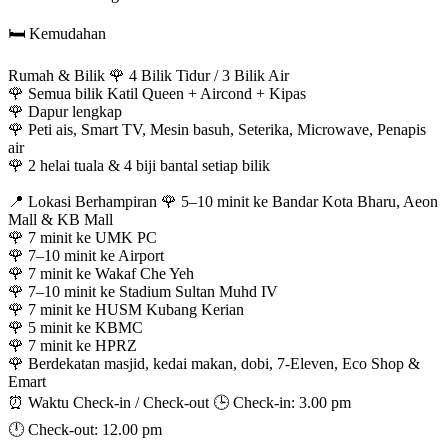
🛏️ Kemudahan
Rumah & Bilik 🌹 4 Bilik Tidur / 3 Bilik Air
🌹 Semua bilik Katil Queen + Aircond + Kipas
🌹 Dapur lengkap
🌹 Peti ais, Smart TV, Mesin basuh, Seterika, Microwave, Penapis
air
🌹 2 helai tuala & 4 biji bantal setiap bilik
📍 Lokasi Berhampiran 🌹 5–10 minit ke Bandar Kota Bharu, Aeon
Mall & KB Mall
🌹 7 minit ke UMK PC
🌹 7–10 minit ke Airport
🌹 7 minit ke Wakaf Che Yeh
🌹 7–10 minit ke Stadium Sultan Muhd IV
🌹 7 minit ke HUSM Kubang Kerian
🌹 5 minit ke KBMC
🌹 7 minit ke HPRZ
🌹 Berdekatan masjid, kedai makan, dobi, 7-Eleven, Eco Shop &
Emart
⏰ Waktu Check-in / Check-out 🕒 Check-in: 3.00 pm
🕛 Check-out: 12.00 pm