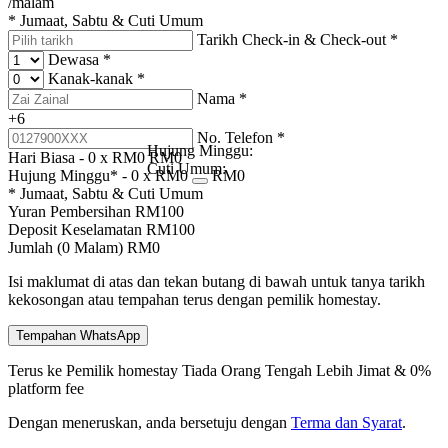
/malam
* Jumaat, Sabtu & Cuti Umum
Tarikh Check-in & Check-out
*
Dewasa
*
Kanak-kanak
*
Nama
*
+6
No. Telefon
*
Hujung Minggu:
Hari Biasa -
0
x RM
0
RM
0
Cuti Umum:
Hujung Minggu* -
0
x RM
0
RM
0
* Jumaat, Sabtu & Cuti Umum
Yuran Pembersihan
RM
100
Deposit Keselamatan
RM
100
Jumlah (
0
Malam)
RM
0
Isi maklumat di atas dan tekan butang di bawah untuk tanya tarikh
kekosongan atau tempahan terus dengan pemilik homestay.
Tempahan WhatsApp
Terus ke Pemilik homestay
Tiada Orang Tengah
Lebih Jimat & 0%
platform fee
Dengan meneruskan, anda bersetuju dengan
Terma dan Syarat
.