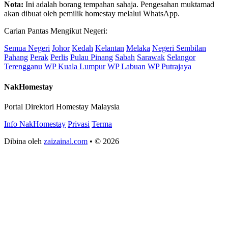
Nota:
Ini adalah borang tempahan sahaja. Pengesahan muktamad
akan dibuat oleh pemilik homestay melalui WhatsApp.
Carian Pantas Mengikut Negeri:
Semua Negeri
Johor
Kedah
Kelantan
Melaka
Negeri Sembilan
Pahang
Perak
Perlis
Pulau Pinang
Sabah
Sarawak
Selangor
Terengganu
WP Kuala Lumpur
WP Labuan
WP Putrajaya
NakHomestay
Portal Direktori Homestay Malaysia
Info NakHomestay
Privasi
Terma
Dibina oleh
zaizainal.com
• © 2026