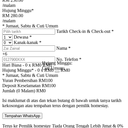
RM
250.00
/malam
Hujung Minggu*
RM
280.00
/malam
* Jumaat, Sabtu & Cuti Umum
Tarikh Check-in & Check-out
*
Dewasa
*
Kanak-kanak
*
Nama
*
+6
No. Telefon
*
Hujung Minggu:
Hari Biasa -
0
x RM
0
RM
0
Cuti Umum:
Hujung Minggu* -
0
x RM
0
RM
0
* Jumaat, Sabtu & Cuti Umum
Yuran Pembersihan
RM
100
Deposit Keselamatan
RM
100
Jumlah (
0
Malam)
RM
0
Isi maklumat di atas dan tekan butang di bawah untuk tanya tarikh
kekosongan atau tempahan terus dengan pemilik homestay.
Tempahan WhatsApp
Terus ke Pemilik homestay
Tiada Orang Tengah
Lebih Jimat & 0%