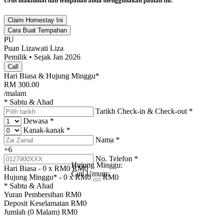
Urus maklumat dan tempahan anda menggunakan pautan ini.
Claim Homestay Ini
Cara Buat Tempahan
PU
Puan Lizawati Liza
Pemilik • Sejak Jan 2026
Call
Hari Biasa & Hujung Minggu*
RM
300.00
/malam
* Sabtu & Ahad
Tarikh Check-in & Check-out
*
Dewasa
*
Kanak-kanak
*
Nama
*
+6
No. Telefon
*
Hujung Minggu:
Hari Biasa -
0
x RM
0
RM
0
Cuti Umum:
Hujung Minggu* -
0
x RM
0
RM
0
* Sabtu & Ahad
Yuran Pembersihan
RM
0
Deposit Keselamatan
RM
0
Jumlah (
0
Malam)
RM
0