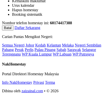
Kemaskini maklumat
Urus kalendar
Hapus homestay
Booking sistematik
Nombor telefon homestay ini:
60174417388
Daftar Sekarang
Batal
Carian Pantas Mengikut Negeri:
Semua Negeri
Johor
Kedah
Kelantan
Melaka
Negeri Sembilan
Pahang
Perak
Perlis
Pulau Pinang
Sabah
Sarawak
Selangor
Terengganu
WP Kuala Lumpur
WP Labuan
WP Putrajaya
NakHomestay
Portal Direktori Homestay Malaysia
Info NakHomestay
Privasi
Terma
Dibina oleh
zaizainal.com
• © 2026