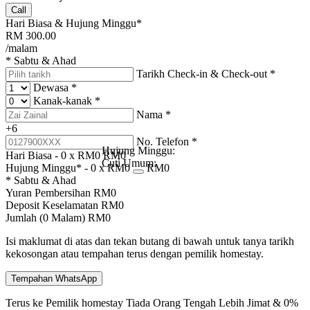
Call
Hari Biasa & Hujung Minggu*
RM
300.00
/malam
* Sabtu & Ahad
Tarikh Check-in & Check-out
*
Dewasa
*
Kanak-kanak
*
Nama
*
+6
No. Telefon
*
Hujung Minggu:
Hari Biasa -
0
x RM
0
RM
0
Cuti Umum:
Hujung Minggu* -
0
x RM
0
RM
0
* Sabtu & Ahad
Yuran Pembersihan
RM
0
Deposit Keselamatan
RM
0
Jumlah (
0
Malam)
RM
0
Isi maklumat di atas dan tekan butang di bawah untuk tanya tarikh
kekosongan atau tempahan terus dengan pemilik homestay.
Tempahan WhatsApp
Terus ke Pemilik homestay
Tiada Orang Tengah
Lebih Jimat & 0%