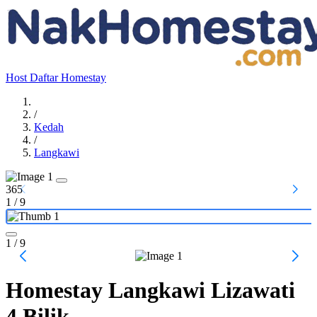
Host
Daftar Homestay
/
Kedah
/
Langkawi
365
1
/
9
1
/ 9
Homestay Langkawi Lizawati
4 Bilik