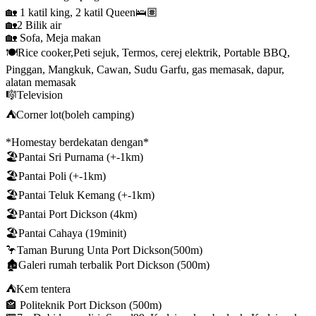
🏡 1 katil king, 2 katil Queen🛌🏽
🏡2 Bilik air
🏡 Sofa, Meja makan
🍽️Rice cooker,Peti sejuk, Termos, cerej elektrik, Portable BBQ,
Pinggan, Mangkuk, Cawan, Sudu Garfu, gas memasak, dapur,
alatan memasak
🎼Television
⛺️Corner lot(boleh camping)
*Homestay berdekatan dengan*
🏖️Pantai Sri Purnama (+-1km)
🏖️Pantai Poli (+-1km)
🏖️Pantai Teluk Kemang (+-1km)
🏖️Pantai Port Dickson (4km)
🏖️Pantai Cahaya (19minit)
🦩Taman Burung Unta Port Dickson(500m)
🏚️Galeri rumah terbalik Port Dickson (500m)
⛺Kem tentera
🏤 Politeknik Port Dickson (500m)