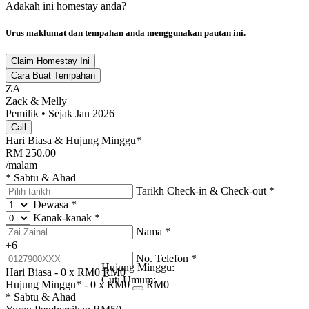
Adakah ini homestay anda?
Urus maklumat dan tempahan anda menggunakan pautan ini.
Claim Homestay Ini
Cara Buat Tempahan
ZA
Zack & Melly
Pemilik • Sejak Jan 2026
Call
Hari Biasa & Hujung Minggu*
RM
250.00
/malam
* Sabtu & Ahad
Tarikh Check-in & Check-out
*
Dewasa
*
Kanak-kanak
*
Nama
*
+6
No. Telefon
*
Hujung Minggu:
Hari Biasa -
0
x RM
0
RM
0
Cuti Umum:
Hujung Minggu* -
0
x RM
0
RM
0
* Sabtu & Ahad