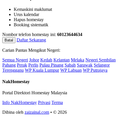
Kemaskini maklumat
Urus kalendar
Hapus homestay
Booking sistematik
Nombor telefon homestay ini:
60123644634
Daftar Sekarang
Batal
Carian Pantas Mengikut Negeri:
Semua Negeri
Johor
Kedah
Kelantan
Melaka
Negeri Sembilan
Pahang
Perak
Perlis
Pulau Pinang
Sabah
Sarawak
Selangor
Terengganu
WP Kuala Lumpur
WP Labuan
WP Putrajaya
NakHomestay
Portal Direktori Homestay Malaysia
Info NakHomestay
Privasi
Terma
Dibina oleh
zaizainal.com
• © 2026