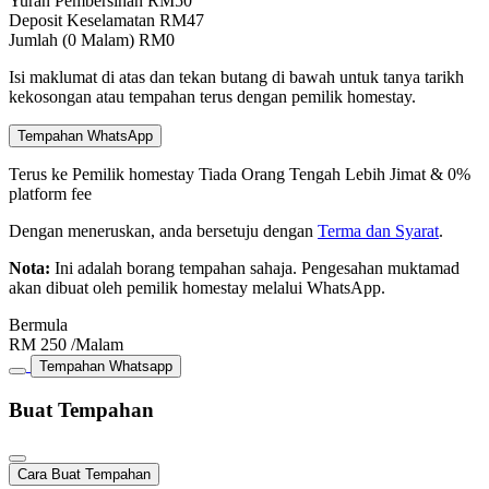
Yuran Pembersihan
RM
50
Deposit Keselamatan
RM
47
Jumlah (
0
Malam)
RM
0
Isi maklumat di atas dan tekan butang di bawah untuk tanya tarikh
kekosongan atau tempahan terus dengan pemilik homestay.
Tempahan WhatsApp
Terus ke Pemilik homestay
Tiada Orang Tengah
Lebih Jimat & 0%
platform fee
Dengan meneruskan, anda bersetuju dengan
Terma dan Syarat
.
Nota:
Ini adalah borang tempahan sahaja. Pengesahan muktamad
akan dibuat oleh pemilik homestay melalui WhatsApp.
Bermula
RM
250
/Malam
Tempahan Whatsapp
Buat Tempahan
Cara Buat Tempahan