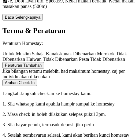
🏪7e, Dobi layan diri, Speed99, Kedai makan berlauk, Kedai makan
masakan panas (500m)
Baca Selengkapnya
Terma & Peraturan
Peraturan Homestay:
Untuk Muslim Sahaja
Kanak-kanak Dibenarkan
Merokok Tidak
Dibenarkan
Haiwan Tidak Dibenarkan
Pesta Tidak Dibenarkan
Peraturan Tambahan
Jika bilangan tetamu melebihi had maksimum homestay, caj per
individu akan dikenakan.
Arahan Check-In
Langkah-langkah check-in ke homestay kami:
1. Sila whatsapp kami apabila hampir sampai ke homestay.
2. Masa check-in boleh dilakukan selepas pukul 3pm.
3. Sila bayar penuh, termasuk deposit jika perlu.
4. Setelah pembayaran selesai, kami akan berikan kunci homestay