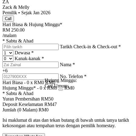
ZA
Zack & Melly
Pemilik • Sejak Jan 2026
Call
Hari Biasa & Hujung Minggu*
RM
250.00
/malam
* Sabtu & Ahad
Tarikh Check-in & Check-out
*
Dewasa
*
Kanak-kanak
*
Nama
*
+6
No. Telefon
*
Hujung Minggu:
Hari Biasa -
0
x RM
0
RM
0
Cuti Umum:
Hujung Minggu* -
0
x RM
0
RM
0
* Sabtu & Ahad
Yuran Pembersihan
RM
50
Deposit Keselamatan
RM
47
Jumlah (
0
Malam)
RM
0
Isi maklumat di atas dan tekan butang di bawah untuk tanya tarikh
kekosongan atau tempahan terus dengan pemilik homestay.