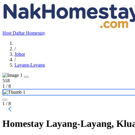
Host
Daftar Homestay
/
Johor
/
Layang-Layang
518
1
/
8
1
/ 8
Homestay Layang-Layang, Klua