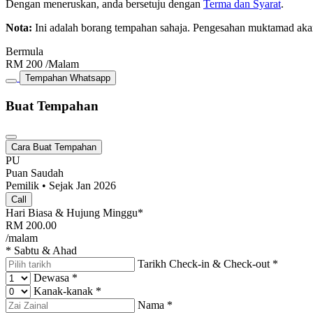
Dengan meneruskan, anda bersetuju dengan
Terma dan Syarat
.
Nota:
Ini adalah borang tempahan sahaja. Pengesahan muktamad aka
Bermula
RM
200
/Malam
Tempahan Whatsapp
Buat Tempahan
Cara Buat Tempahan
PU
Puan Saudah
Pemilik • Sejak Jan 2026
Call
Hari Biasa & Hujung Minggu*
RM
200.00
/malam
* Sabtu & Ahad
Tarikh Check-in & Check-out
*
Dewasa
*
Kanak-kanak
*
Nama
*