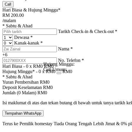
Call
Hari Biasa & Hujung Minggu*
RM
200.00
/malam
* Sabtu & Ahad
Tarikh Check-in & Check-out
*
Dewasa
*
Kanak-kanak
*
Nama
*
+6
No. Telefon
*
Hujung Minggu:
Hari Biasa -
0
x RM
0
RM
0
Cuti Umum:
Hujung Minggu* -
0
x RM
0
RM
0
* Sabtu & Ahad
Yuran Pembersihan
RM
0
Deposit Keselamatan
RM
0
Jumlah (
0
Malam)
RM
0
Isi maklumat di atas dan tekan butang di bawah untuk tanya tarikh k
Tempahan WhatsApp
Terus ke Pemilik homestay
Tiada Orang Tengah
Lebih Jimat & 0% pl