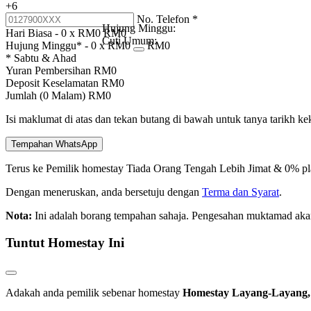
+6
No. Telefon
*
Hujung Minggu:
Hari Biasa -
0
x RM
0
RM
0
Cuti Umum:
Hujung Minggu* -
0
x RM
0
RM
0
* Sabtu & Ahad
Yuran Pembersihan
RM
0
Deposit Keselamatan
RM
0
Jumlah (
0
Malam)
RM
0
Isi maklumat di atas dan tekan butang di bawah untuk tanya tarikh k
Tempahan WhatsApp
Terus ke Pemilik homestay
Tiada Orang Tengah
Lebih Jimat & 0% pl
Dengan meneruskan, anda bersetuju dengan
Terma dan Syarat
.
Nota:
Ini adalah borang tempahan sahaja. Pengesahan muktamad aka
Tuntut Homestay Ini
Adakah anda pemilik sebenar homestay
Homestay Layang-Layang,