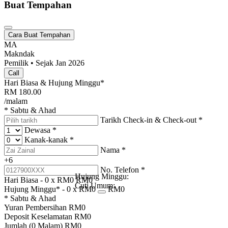
Buat Tempahan
Cara Buat Tempahan
MA
Makndak
Pemilik • Sejak Jan 2026
Call
Hari Biasa & Hujung Minggu*
RM
180.00
/malam
* Sabtu & Ahad
Tarikh Check-in & Check-out
*
Dewasa
*
Kanak-kanak
*
Nama
*
+6
No. Telefon
*
Hujung Minggu:
Hari Biasa -
0
x RM
0
RM
0
Cuti Umum:
Hujung Minggu* -
0
x RM
0
RM
0
* Sabtu & Ahad
Yuran Pembersihan
RM
0
Deposit Keselamatan
RM
0
Jumlah (
0
Malam)
RM
0