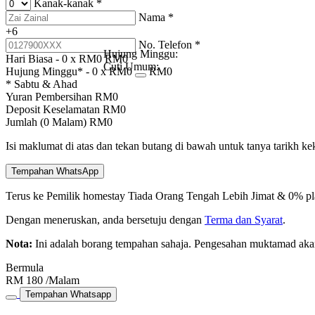
Kanak-kanak
*
Nama
*
+6
No. Telefon
*
Hujung Minggu:
Hari Biasa -
0
x RM
0
RM
0
Cuti Umum:
Hujung Minggu* -
0
x RM
0
RM
0
* Sabtu & Ahad
Yuran Pembersihan
RM
0
Deposit Keselamatan
RM
0
Jumlah (
0
Malam)
RM
0
Isi maklumat di atas dan tekan butang di bawah untuk tanya tarikh k
Tempahan WhatsApp
Terus ke Pemilik homestay
Tiada Orang Tengah
Lebih Jimat & 0% pl
Dengan meneruskan, anda bersetuju dengan
Terma dan Syarat
.
Nota:
Ini adalah borang tempahan sahaja. Pengesahan muktamad aka
Bermula
RM
180
/Malam
Tempahan Whatsapp