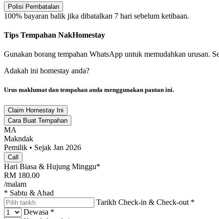
Polisi Pembatalan
100% bayaran balik jika dibatalkan 7 hari sebelum ketibaan.
Tips Tempahan NakHomestay
Gunakan borang tempahan WhatsApp untuk memudahkan urusan. Semaka
Adakah ini homestay anda?
Urus maklumat dan tempahan anda menggunakan pautan ini.
Claim Homestay Ini
Cara Buat Tempahan
MA
Makndak
Pemilik • Sejak Jan 2026
Call
Hari Biasa & Hujung Minggu*
RM
180.00
/malam
* Sabtu & Ahad
Tarikh Check-in & Check-out
*
Dewasa
*