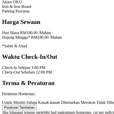
Akses OKU
Iron & Iron Board
Parking Percuma
Harga Sewaan
Hari Biasa
RM180.00
/Malam
Hujung Minggu*
RM180.00
/Malam
*Sabtu & Ahad
Waktu Check-In/Out
Check-In Selepas
3:00 PM
Check-Out Sebelum
12:00 PM
Terma & Peraturan
Peraturan Homestay:
Untuk Muslim Sahaja
Kanak-kanak Dibenarkan
Merokok Tidak Dib
Peraturan Tambahan
Jika bilangan tetamu melebihi had maksimum homestay, caj per indiv