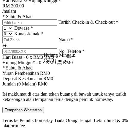
Hari Biasa & Hujung Minggu*
RM
200.00
/malam
* Sabtu & Ahad
Tarikh Check-in & Check-out
*
Dewasa
*
Kanak-kanak
*
Nama
*
+6
No. Telefon
*
Hujung Minggu:
Hari Biasa -
0
x RM
0
RM
0
Cuti Umum:
Hujung Minggu* -
0
x RM
0
RM
0
* Sabtu & Ahad
Yuran Pembersihan
RM
0
Deposit Keselamatan
RM
0
Jumlah (
0
Malam)
RM
0
Isi maklumat di atas dan tekan butang di bawah untuk tanya tarikh
kekosongan atau tempahan terus dengan pemilik homestay.
Tempahan WhatsApp
Terus ke Pemilik homestay
Tiada Orang Tengah
Lebih Jimat & 0%
platform fee