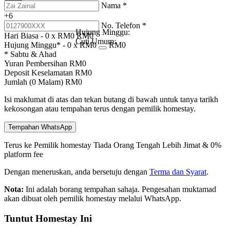
Nama
*
+6
No. Telefon
*
Hujung Minggu:
Hari Biasa -
0
x RM
0
RM
0
Cuti Umum:
Hujung Minggu* -
0
x RM
0
RM
0
* Sabtu & Ahad
Yuran Pembersihan
RM
0
Deposit Keselamatan
RM
0
Jumlah (
0
Malam)
RM
0
Isi maklumat di atas dan tekan butang di bawah untuk tanya tarikh
kekosongan atau tempahan terus dengan pemilik homestay.
Tempahan WhatsApp
Terus ke Pemilik homestay
Tiada Orang Tengah
Lebih Jimat & 0%
platform fee
Dengan meneruskan, anda bersetuju dengan
Terma dan Syarat
.
Nota:
Ini adalah borang tempahan sahaja. Pengesahan muktamad
akan dibuat oleh pemilik homestay melalui WhatsApp.
Tuntut Homestay Ini