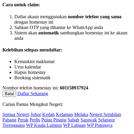
Cara untuk claim:
Daftar akaun menggunakan
nombor telefon yang sama
dengan homestay ini
Sahkan OTP yang dihantar ke WhatsApp anda
Sistem akan
automatik
sambungkan homestay ini ke akaun
anda
Kelebihan selepas mendaftar:
Kemaskini maklumat
Urus kalendar
Hapus homestay
Booking sistematik
Nombor telefon homestay ini:
601158937924
Daftar Sekarang
Batal
Carian Pantas Mengikut Negeri:
Semua Negeri
Johor
Kedah
Kelantan
Melaka
Negeri Sembilan
Pahang
Perak
Perlis
Pulau Pinang
Sabah
Sarawak
Selangor
Terengganu
WP Kuala Lumpur
WP Labuan
WP Putrajaya