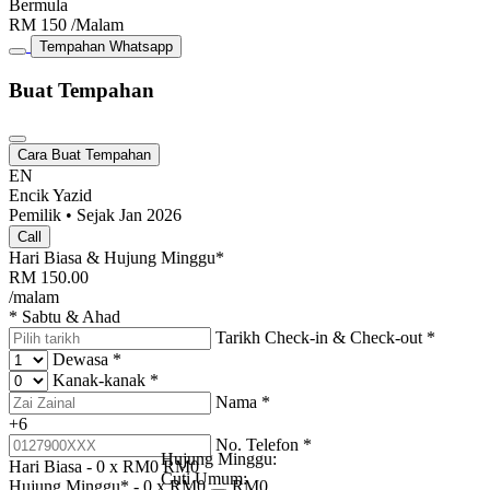
Bermula
RM
150
/Malam
Tempahan Whatsapp
Buat Tempahan
Cara Buat Tempahan
EN
Encik Yazid
Pemilik • Sejak Jan 2026
Call
Hari Biasa & Hujung Minggu*
RM
150.00
/malam
* Sabtu & Ahad
Tarikh Check-in & Check-out
*
Dewasa
*
Kanak-kanak
*
Nama
*
+6
No. Telefon
*
Hujung Minggu:
Hari Biasa -
0
x RM
0
RM
0
Cuti Umum:
Hujung Minggu* -
0
x RM
0
RM
0