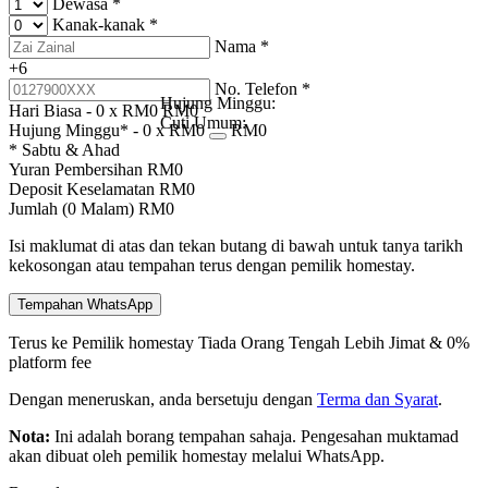
Dewasa
*
Kanak-kanak
*
Nama
*
+6
No. Telefon
*
Hujung Minggu:
Hari Biasa -
0
x RM
0
RM
0
Cuti Umum:
Hujung Minggu* -
0
x RM
0
RM
0
* Sabtu & Ahad
Yuran Pembersihan
RM
0
Deposit Keselamatan
RM
0
Jumlah (
0
Malam)
RM
0
Isi maklumat di atas dan tekan butang di bawah untuk tanya tarikh
kekosongan atau tempahan terus dengan pemilik homestay.
Tempahan WhatsApp
Terus ke Pemilik homestay
Tiada Orang Tengah
Lebih Jimat & 0%
platform fee
Dengan meneruskan, anda bersetuju dengan
Terma dan Syarat
.
Nota:
Ini adalah borang tempahan sahaja. Pengesahan muktamad
akan dibuat oleh pemilik homestay melalui WhatsApp.