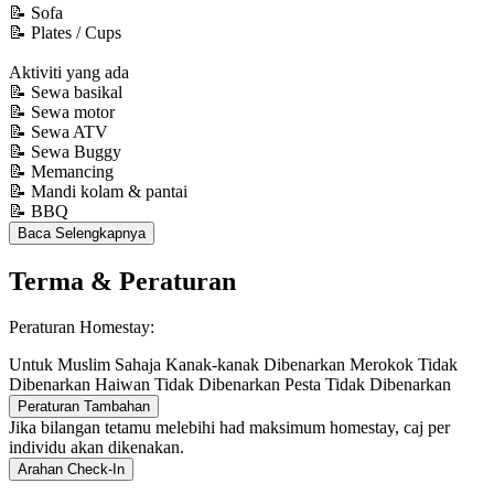
📝 Sofa
📝 Plates / Cups
Aktiviti yang ada
📝 Sewa basikal
📝 Sewa motor
📝 Sewa ATV
📝 Sewa Buggy
📝 Memancing
📝 Mandi kolam & pantai
📝 BBQ
Baca Selengkapnya
Terma & Peraturan
Peraturan Homestay:
Untuk Muslim Sahaja
Kanak-kanak Dibenarkan
Merokok Tidak
Dibenarkan
Haiwan Tidak Dibenarkan
Pesta Tidak Dibenarkan
Peraturan Tambahan
Jika bilangan tetamu melebihi had maksimum homestay, caj per
individu akan dikenakan.
Arahan Check-In