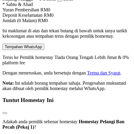
* Sabtu & Ahad
Yuran Pembersihan
RM
0
Deposit Keselamatan
RM
0
Jumlah (
0
Malam)
RM
0
Isi maklumat di atas dan tekan butang di bawah untuk tanya tarikh
kekosongan atau tempahan terus dengan pemilik homestay.
Tempahan WhatsApp
Terus ke Pemilik homestay
Tiada Orang Tengah
Lebih Jimat & 0%
platform fee
Dengan meneruskan, anda bersetuju dengan
Terma dan Syarat
.
Nota:
Ini adalah borang tempahan sahaja. Pengesahan muktamad
akan dibuat oleh pemilik homestay melalui WhatsApp.
Tuntut Homestay Ini
Adakah anda pemilik sebenar homestay
Homestay Pelangi Ban
Pecah (Pekaj 1)
?