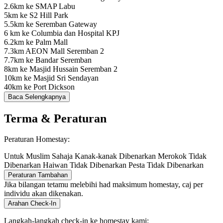
2.6km ke SMAP Labu
5km ke S2 Hill Park
5.5km ke Seremban Gateway
6 km ke Columbia dan Hospital KPJ
6.2km ke Palm Mall
7.3km AEON Mall Seremban 2
7.7km ke Bandar Seremban
8km ke Masjid Hussain Seremban 2
10km ke Masjid Sri Sendayan
40km ke Port Dickson
Baca Selengkapnya
Terma & Peraturan
Peraturan Homestay:
Untuk Muslim Sahaja
Kanak-kanak Dibenarkan
Merokok Tidak
Dibenarkan
Haiwan Tidak Dibenarkan
Pesta Tidak Dibenarkan
Peraturan Tambahan
Jika bilangan tetamu melebihi had maksimum homestay, caj per
individu akan dikenakan.
Arahan Check-In
Langkah-langkah check-in ke homestay kami: