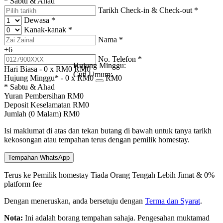
* Sabtu & Ahad
Tarikh Check-in & Check-out
*
Dewasa
*
Kanak-kanak
*
Nama
*
+6
No. Telefon
*
Hujung Minggu:
Hari Biasa -
0
x RM
0
RM
0
Cuti Umum:
Hujung Minggu* -
0
x RM
0
RM
0
* Sabtu & Ahad
Yuran Pembersihan
RM
0
Deposit Keselamatan
RM
0
Jumlah (
0
Malam)
RM
0
Isi maklumat di atas dan tekan butang di bawah untuk tanya tarikh
kekosongan atau tempahan terus dengan pemilik homestay.
Tempahan WhatsApp
Terus ke Pemilik homestay
Tiada Orang Tengah
Lebih Jimat & 0%
platform fee
Dengan meneruskan, anda bersetuju dengan
Terma dan Syarat
.
Nota:
Ini adalah borang tempahan sahaja. Pengesahan muktamad