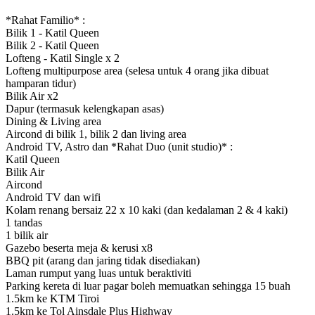
*Rahat Familio* :
Bilik 1 - Katil Queen
Bilik 2 - Katil Queen
Lofteng - Katil Single x 2
Lofteng multipurpose area (selesa untuk 4 orang jika dibuat
hamparan tidur)
Bilik Air x2
Dapur (termasuk kelengkapan asas)
Dining & Living area
Aircond di bilik 1, bilik 2 dan living area
Android TV, Astro dan
*Rahat Duo (unit studio)* :
Katil Queen
Bilik Air
Aircond
Android TV dan wifi
Kolam renang bersaiz 22 x 10 kaki (dan kedalaman 2 & 4 kaki)
1 tandas
1 bilik air
Gazebo beserta meja & kerusi x8
BBQ pit (arang dan jaring tidak disediakan)
Laman rumput yang luas untuk beraktiviti
Parking kereta di luar pagar boleh memuatkan sehingga 15 buah
1.5km ke KTM Tiroi
1.5km ke Tol Ainsdale Plus Highway