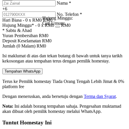
Nama
*
+6
No. Telefon
*
Hujung Minggu:
Hari Biasa -
0
x RM
0
RM
0
Cuti Umum:
Hujung Minggu* -
0
x RM
0
RM
0
* Sabtu & Ahad
Yuran Pembersihan
RM
0
Deposit Keselamatan
RM
0
Jumlah (
0
Malam)
RM
0
Isi maklumat di atas dan tekan butang di bawah untuk tanya tarikh
kekosongan atau tempahan terus dengan pemilik homestay.
Tempahan WhatsApp
Terus ke Pemilik homestay
Tiada Orang Tengah
Lebih Jimat & 0%
platform fee
Dengan meneruskan, anda bersetuju dengan
Terma dan Syarat
.
Nota:
Ini adalah borang tempahan sahaja. Pengesahan muktamad
akan dibuat oleh pemilik homestay melalui WhatsApp.
Tuntut Homestay Ini