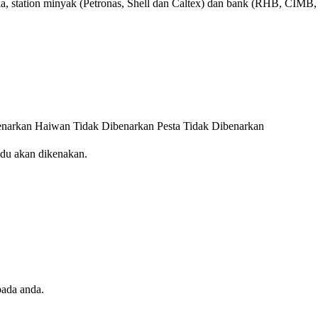
ka, station minyak (Petronas, Shell dan Caltex) dan bank (RHB, CIMB
enarkan
Haiwan Tidak Dibenarkan
Pesta Tidak Dibenarkan
idu akan dikenakan.
pada anda.