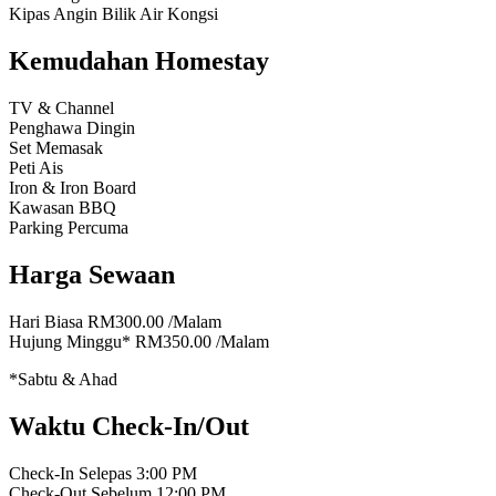
Kipas Angin
Bilik Air Kongsi
Kemudahan Homestay
TV & Channel
Penghawa Dingin
Set Memasak
Peti Ais
Iron & Iron Board
Kawasan BBQ
Parking Percuma
Harga Sewaan
Hari Biasa
RM300.00
/Malam
Hujung Minggu*
RM350.00
/Malam
*Sabtu & Ahad
Waktu Check-In/Out
Check-In Selepas
3:00 PM
Check-Out Sebelum
12:00 PM