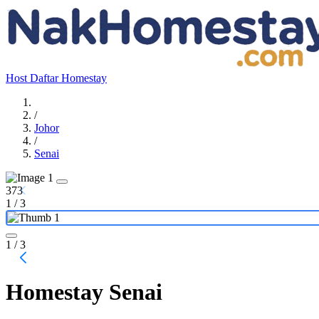
Host
Daftar Homestay
/
Johor
/
Senai
373
1
/
3
1
/ 3
Homestay Senai