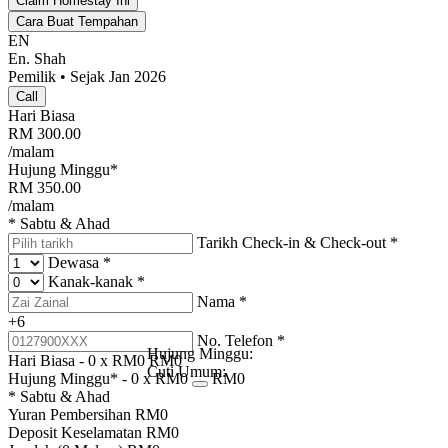
Claim Homestay Ini
Cara Buat Tempahan
EN
En. Shah
Pemilik • Sejak Jan 2026
Call
Hari Biasa
RM
300.00
/malam
Hujung Minggu*
RM
350.00
/malam
* Sabtu & Ahad
Tarikh Check-in & Check-out
*
Dewasa
*
Kanak-kanak
*
Nama
*
+6
No. Telefon
*
Hujung Minggu:
Hari Biasa -
0
x RM
0
RM
0
Cuti Umum:
Hujung Minggu* -
0
x RM
0
RM
0
* Sabtu & Ahad
Yuran Pembersihan
RM
0
Deposit Keselamatan
RM
0