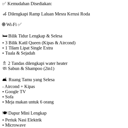
✅ Kemudahan Disediakan:
🦽 Dilengkapi Ramp Laluan Mesra Kerusi Roda
🌐 Wi-Fi ✅
🛏️ Bilik Tidur Lengkap & Selesa
• 3 Bilik Katil Queen (Kipas & Aircond)
• ⁠1 Tilam Lipat Single Extra
• ⁠Tuala & Sejadah
🚿 2 Tandas dilengkapi water heater
🧼 Sabun & Shampoo (2in1)
🛋️ Ruang Tamu yang Selesa
- Aircond + Kipas
• Google TV
• ⁠Sofa
• Meja makan untuk 6 orang
🍽️ Dapur Mini Lengkap
• Periuk Nasi Elektrik
• ⁠Microwave