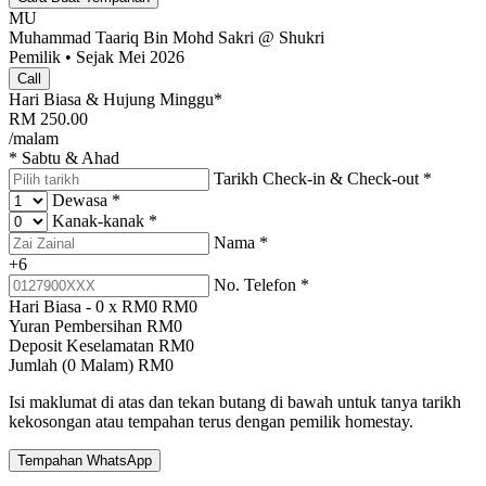
MU
Muhammad Taariq Bin Mohd Sakri @ Shukri
Pemilik • Sejak Mei 2026
Call
Hari Biasa & Hujung Minggu*
RM
250.00
/malam
* Sabtu & Ahad
Tarikh Check-in & Check-out
*
Dewasa
*
Kanak-kanak
*
Nama
*
+6
No. Telefon
*
Hari Biasa -
0
x RM
0
RM
0
Yuran Pembersihan
RM
0
Deposit Keselamatan
RM
0
Jumlah (
0
Malam)
RM
0
Isi maklumat di atas dan tekan butang di bawah untuk tanya tarikh
kekosongan atau tempahan terus dengan pemilik homestay.
Tempahan WhatsApp