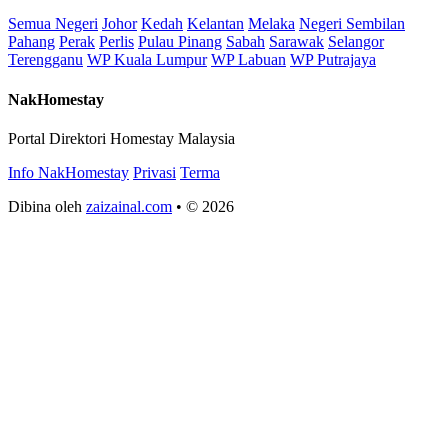
Semua Negeri
Johor
Kedah
Kelantan
Melaka
Negeri Sembilan
Pahang
Perak
Perlis
Pulau Pinang
Sabah
Sarawak
Selangor
Terengganu
WP Kuala Lumpur
WP Labuan
WP Putrajaya
NakHomestay
Portal Direktori Homestay Malaysia
Info NakHomestay
Privasi
Terma
Dibina oleh
zaizainal.com
• © 2026