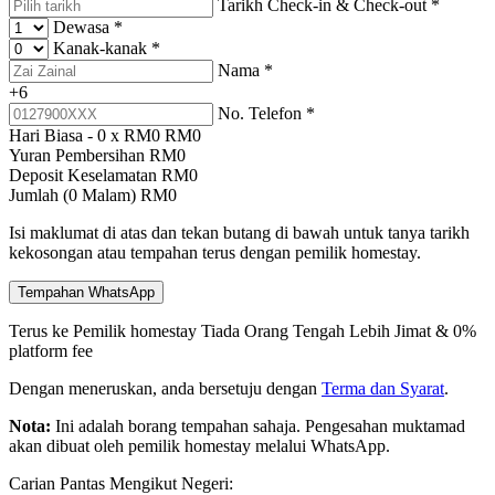
Tarikh Check-in & Check-out
*
Dewasa
*
Kanak-kanak
*
Nama
*
+6
No. Telefon
*
Hari Biasa -
0
x RM
0
RM
0
Yuran Pembersihan
RM
0
Deposit Keselamatan
RM
0
Jumlah (
0
Malam)
RM
0
Isi maklumat di atas dan tekan butang di bawah untuk tanya tarikh
kekosongan atau tempahan terus dengan pemilik homestay.
Tempahan WhatsApp
Terus ke Pemilik homestay
Tiada Orang Tengah
Lebih Jimat & 0%
platform fee
Dengan meneruskan, anda bersetuju dengan
Terma dan Syarat
.
Nota:
Ini adalah borang tempahan sahaja. Pengesahan muktamad
akan dibuat oleh pemilik homestay melalui WhatsApp.
Carian Pantas Mengikut Negeri: