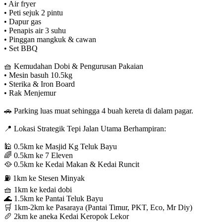
• ⁠Air fryer
• Peti sejuk 2 pintu
• Dapur gas
• Penapis air 3 suhu
• Pinggan mangkuk & cawan
• ⁠Set BBQ
🧺 Kemudahan Dobi & Pengurusan Pakaian
• Mesin basuh 10.5kg
• Sterika & Iron Board
• Rak Menjemur
🚗 Parking luas muat sehingga 4 buah kereta di dalam pagar.
📍 Lokasi Strategik Tepi Jalan Utama Berhampiran:
🕌 0.5km ke Masjid Kg Teluk Bayu
🌈 0.5km ke 7 Eleven
🥘 0.5km ke Kedai Makan & Kedai Runcit
⛽️ 1km ke Stesen Minyak
🧺 1km ke kedai dobi
🌊 1.5km ke Pantai Teluk Bayu
🛒 1km-2km ke Pasaraya (Pantai Timur, PKT, Eco, Mr Diy)
🥖 2km ke aneka Kedai Keropok Lekor