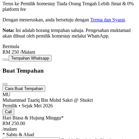
Terus ke Pemilik homestay
Tiada Orang Tengah
Lebih Jimat & 0%
platform fee
Dengan meneruskan, anda bersetuju dengan
Terma dan Syarat
.
Nota:
Ini adalah borang tempahan sahaja. Pengesahan muktamad
akan dibuat oleh pemilik homestay melalui WhatsApp.
Bermula
RM
250
/Malam
Tempahan Whatsapp
Buat Tempahan
Cara Buat Tempahan
MU
Muhammad Taariq Bin Mohd Sakri @ Shukri
Pemilik • Sejak Mei 2026
Call
Hari Biasa & Hujung Minggu*
RM
250.00
/malam
* Sabtu & Ahad