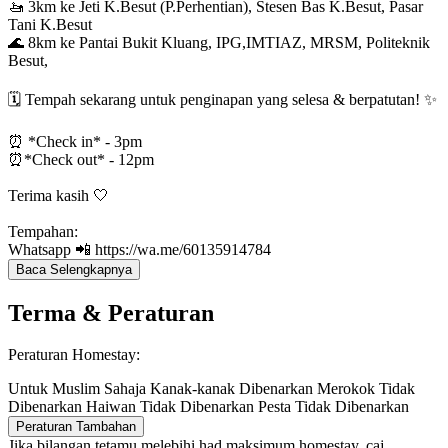
🚤 3km ke Jeti K.Besut (P.Perhentian), Stesen Bas K.Besut, Pasar
Tani K.Besut
🌊 8km ke Pantai Bukit Kluang, IPG,IMTIAZ, MRSM, Politeknik
Besut,
🗓️ Tempah sekarang untuk penginapan yang selesa & berpatutan! ✨
⏰ *Check in* - 3pm
⏰*Check out* - 12pm
Terima kasih 🤍
Tempahan:
Whatsapp 📲 https://wa.me/60135914784
Baca Selengkapnya
Terma & Peraturan
Peraturan Homestay:
Untuk Muslim Sahaja
Kanak-kanak Dibenarkan
Merokok Tidak
Dibenarkan
Haiwan Tidak Dibenarkan
Pesta Tidak Dibenarkan
Peraturan Tambahan
Jika bilangan tetamu melebihi had maksimum homestay, caj