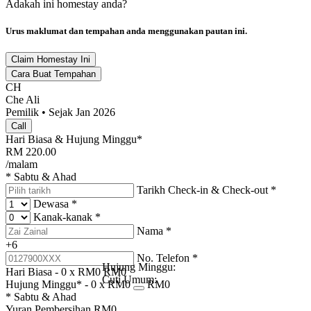
Adakah ini homestay anda?
Urus maklumat dan tempahan anda menggunakan pautan ini.
Claim Homestay Ini
Cara Buat Tempahan
CH
Che Ali
Pemilik • Sejak Jan 2026
Call
Hari Biasa & Hujung Minggu*
RM
220.00
/malam
* Sabtu & Ahad
Tarikh Check-in & Check-out
*
Dewasa
*
Kanak-kanak
*
Nama
*
+6
No. Telefon
*
Hujung Minggu:
Hari Biasa -
0
x RM
0
RM
0
Cuti Umum:
Hujung Minggu* -
0
x RM
0
RM
0
* Sabtu & Ahad
Yuran Pembersihan
RM
0