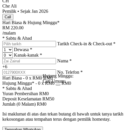
CH
Che Ali
Pemilik • Sejak Jan 2026
Call
Hari Biasa & Hujung Minggu*
RM
220.00
/malam
* Sabtu & Ahad
Tarikh Check-in & Check-out
*
Dewasa
*
Kanak-kanak
*
Nama
*
+6
No. Telefon
*
Hujung Minggu:
Hari Biasa -
0
x RM
0
RM
0
Cuti Umum:
Hujung Minggu* -
0
x RM
0
RM
0
* Sabtu & Ahad
Yuran Pembersihan
RM
0
Deposit Keselamatan
RM
50
Jumlah (
0
Malam)
RM
0
Isi maklumat di atas dan tekan butang di bawah untuk tanya tarikh
kekosongan atau tempahan terus dengan pemilik homestay.
Tempahan WhatsApp