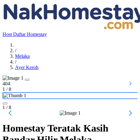
Host
Daftar Homestay
/
Melaka
/
Ayer Keroh
404
1
/
8
1
/ 8
Homestay Teratak Kasih
Bandar Hilir Melaka