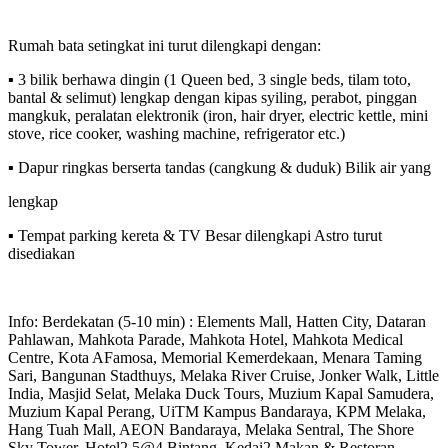
Rumah bata setingkat ini turut dilengkapi dengan:
▪️ 3 bilik berhawa dingin (1 Queen bed, 3 single beds, tilam toto,
bantal & selimut) lengkap dengan kipas syiling, perabot, pinggan
mangkuk, peralatan elektronik (iron, hair dryer, electric kettle, mini
stove, rice cooker, washing machine, refrigerator etc.)
▪️ Dapur ringkas berserta tandas (cangkung & duduk) Bilik air yang
lengkap
▪️ Tempat parking kereta & TV Besar dilengkapi Astro turut
disediakan
Info: Berdekatan (5-10 min) : Elements Mall, Hatten City, Dataran
Pahlawan, Mahkota Parade, Mahkota Hotel, Mahkota Medical
Centre, Kota AFamosa, Memorial Kemerdekaan, Menara Taming
Sari, Bangunan Stadthuys, Melaka River Cruise, Jonker Walk, Little
India, Masjid Selat, Melaka Duck Tours, Muzium Kapal Samudera,
Muzium Kapal Perang, UiTM Kampus Bandaraya, KPM Melaka,
Hang Tuah Mall, AEON Bandaraya, Melaka Sentral, The Shore
Sky Tower, Hotel2 5@4 Bintang, Kedai2 Makan & Restoran,