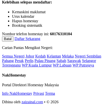
Kelebihan selepas mendaftar:
Kemaskini maklumat
Urus kalendar
Hapus homestay
Booking sistematik
Nombor telefon homestay ini:
60176310104
Daftar Sekarang
Batal
Carian Pantas Mengikut Negeri:
Semua Negeri
Johor
Kedah
Kelantan
Melaka
Negeri Sembilan
Pahang
Perak
Perlis
Pulau Pinang
Sabah
Sarawak
Selangor
Terengganu
WP Kuala Lumpur
WP Labuan
WP Putrajaya
NakHomestay
Portal Direktori Homestay Malaysia
Info NakHomestay
Privasi
Terma
Dibina oleh
zaizainal.com
• © 2026