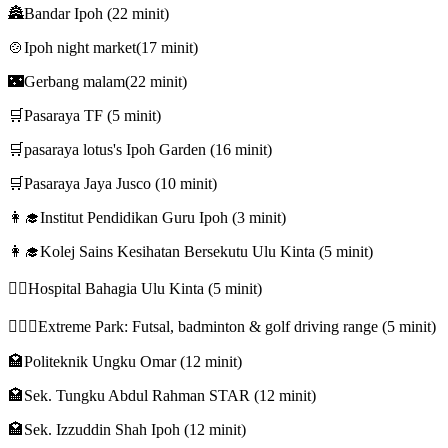
🏯Bandar Ipoh (22 minit)
🍲Ipoh night market(17 minit)
🌃Gerbang malam(22 minit)
🛒Pasaraya TF (5 minit)
🛒pasaraya lotus's Ipoh Garden (16 minit)
🛒Pasaraya Jaya Jusco (10 minit)
👩‍🎓Institut Pendidikan Guru Ipoh (3 minit)
👩‍🎓Kolej Sains Kesihatan Bersekutu Ulu Kinta (5 minit)
👨‍⚕Hospital Bahagia Ulu Kinta (5 minit)
🏃🏿‍♂Extreme Park: Futsal, badminton & golf driving range (5 minit)
🏩Politeknik Ungku Omar (12 minit)
🏩Sek. Tungku Abdul Rahman STAR (12 minit)
🏩Sek. Izzuddin Shah Ipoh (12 minit)