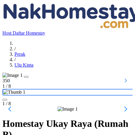
Host
Daftar Homestay
/
Perak
/
Ulu Kinta
350
1
/
8
1
/ 8
Homestay Ukay Raya (Rumah
B)