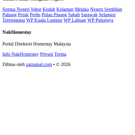
Semua Negeri
Johor
Kedah
Kelantan
Melaka
Negeri Sembilan
Pahang
Perak
Perlis
Pulau Pinang
Sabah
Sarawak
Selangor
Terengganu
WP Kuala Lumpur
WP Labuan
WP Putrajaya
NakHomestay
Portal Direktori Homestay Malaysia
Info NakHomestay
Privasi
Terma
Dibina oleh
zaizainal.com
• © 2026