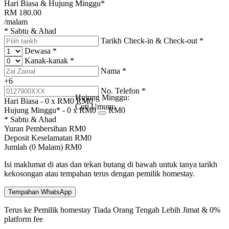
Hari Biasa & Hujung Minggu*
RM
180.00
/malam
* Sabtu & Ahad
Tarikh Check-in & Check-out
*
Dewasa
*
Kanak-kanak
*
Nama
*
+6
No. Telefon
*
Hujung Minggu:
Hari Biasa -
0
x RM
0
RM
0
Cuti Umum:
Hujung Minggu* -
0
x RM
0
RM
0
* Sabtu & Ahad
Yuran Pembersihan
RM
0
Deposit Keselamatan
RM
0
Jumlah (
0
Malam)
RM
0
Isi maklumat di atas dan tekan butang di bawah untuk tanya tarikh
kekosongan atau tempahan terus dengan pemilik homestay.
Tempahan WhatsApp
Terus ke Pemilik homestay
Tiada Orang Tengah
Lebih Jimat & 0%
platform fee