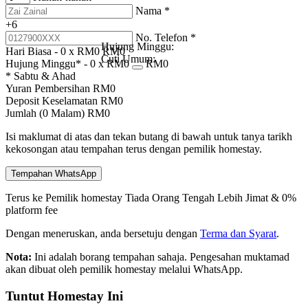
Nama
*
+6
No. Telefon
*
Hujung Minggu:
Hari Biasa -
0
x RM
0
RM
0
Cuti Umum:
Hujung Minggu* -
0
x RM
0
RM
0
* Sabtu & Ahad
Yuran Pembersihan
RM
0
Deposit Keselamatan
RM
0
Jumlah (
0
Malam)
RM
0
Isi maklumat di atas dan tekan butang di bawah untuk tanya tarikh
kekosongan atau tempahan terus dengan pemilik homestay.
Tempahan WhatsApp
Terus ke Pemilik homestay
Tiada Orang Tengah
Lebih Jimat & 0%
platform fee
Dengan meneruskan, anda bersetuju dengan
Terma dan Syarat
.
Nota:
Ini adalah borang tempahan sahaja. Pengesahan muktamad
akan dibuat oleh pemilik homestay melalui WhatsApp.
Tuntut Homestay Ini