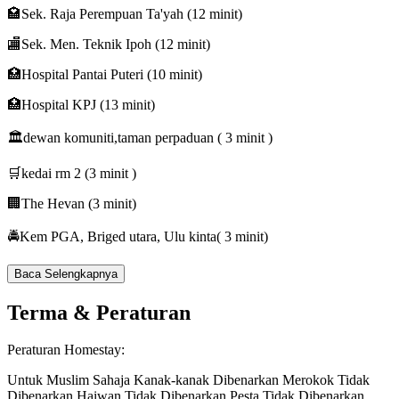
🏩Sek. Raja Perempuan Ta'yah (12 minit)
🏬Sek. Men. Teknik Ipoh (12 minit)
🏥Hospital Pantai Puteri (10 minit)
🏥Hospital KPJ (13 minit)
🏛dewan komuniti,taman perpaduan ( 3 minit )
🛒kedai rm 2 (3 minit )
🏢The Hevan (3 minit)
🚔Kem PGA, Briged utara, Ulu kinta( 3 minit)
Baca Selengkapnya
Terma & Peraturan
Peraturan Homestay:
Untuk Muslim Sahaja
Kanak-kanak Dibenarkan
Merokok Tidak
Dibenarkan
Haiwan Tidak Dibenarkan
Pesta Tidak Dibenarkan