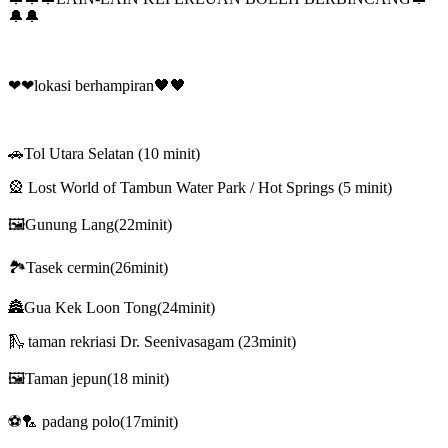
🔔🔔
❤❤lokasi berhampiran🖤🖤
🚗Tol Utara Selatan (10 minit)
🎡 Lost World of Tambun Water Park / Hot Springs (5 minit)
🖼️Gunung Lang(22minit)
🏞️Tasek cermin(26minit)
🏯Gua Kek Loon Tong(24minit)
🛝 taman rekriasi Dr. Seenivasagam (23minit)
🖼️Taman jepun(18 minit)
⚽🏸 padang polo(17minit)