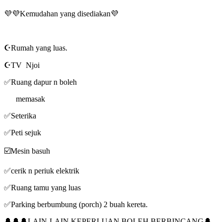
💜💜Kemudahan yang disediakan💜
☪Rumah yang luas.
☪TV Njoi
✅Ruang dapur n boleh
memasak
✅Seterika
✅Peti sejuk
☑️Mesin basuh
✅cerik n periuk elektrik
✅Ruang tamu yang luas
✅Parking berbumbung (porch) 2 buah kereta.
🔔🔔🔔LAIN-LAIN KEPERLUAN BOLEH BERBINCANG🔔