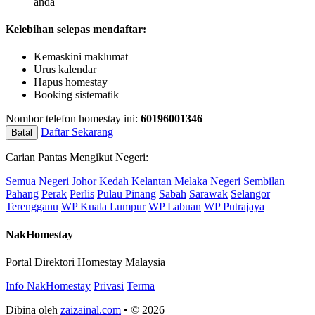
anda
Kelebihan selepas mendaftar:
Kemaskini maklumat
Urus kalendar
Hapus homestay
Booking sistematik
Nombor telefon homestay ini:
60196001346
Daftar Sekarang
Batal
Carian Pantas Mengikut Negeri:
Semua Negeri
Johor
Kedah
Kelantan
Melaka
Negeri Sembilan
Pahang
Perak
Perlis
Pulau Pinang
Sabah
Sarawak
Selangor
Terengganu
WP Kuala Lumpur
WP Labuan
WP Putrajaya
NakHomestay
Portal Direktori Homestay Malaysia
Info NakHomestay
Privasi
Terma
Dibina oleh
zaizainal.com
• © 2026