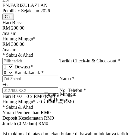
EN.FARIZULAZLAN
Pemilik • Sejak Jan 2026
Call
Hari Biasa
RM
200.00
/malam
Hujung Minggu*
RM
300.00
/malam
* Sabtu & Ahad
Tarikh Check-in & Check-out
*
Dewasa
*
Kanak-kanak
*
Nama
*
+6
No. Telefon
*
Hujung Minggu:
Hari Biasa -
0
x RM
0
RM
0
Cuti Umum:
Hujung Minggu* -
0
x RM
0
RM
0
* Sabtu & Ahad
Yuran Pembersihan
RM
0
Deposit Keselamatan
RM
0
Jumlah (
0
Malam)
RM
0
Isi maklumat di atas dan tekan butang di bawah untuk tanya tarikh