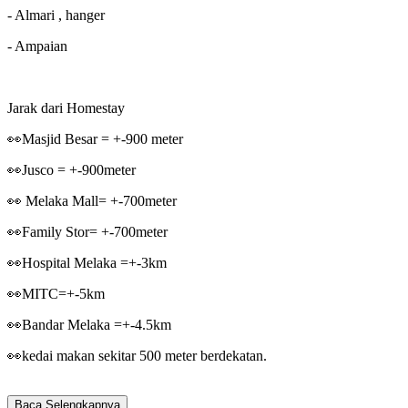
- Almari , hanger
- Ampaian
Jarak dari Homestay
👀Masjid Besar = +-900 meter
👀Jusco = +-900meter
👀 Melaka Mall= +-700meter
👀Family Stor= +-700meter
👀Hospital Melaka =+-3km
👀MITC=+-5km
👀Bandar Melaka =+-4.5km
👀kedai makan sekitar 500 meter berdekatan.
Baca Selengkapnya