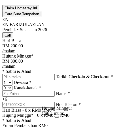
Claim Homestay Ini
Cara Buat Tempahan
EN
EN.FARIZULAZLAN
Pemilik • Sejak Jan 2026
Call
Hari Biasa
RM
200.00
/malam
Hujung Minggu*
RM
300.00
/malam
* Sabtu & Ahad
Tarikh Check-in & Check-out
*
Dewasa
*
Kanak-kanak
*
Nama
*
+6
No. Telefon
*
Hujung Minggu:
Hari Biasa -
0
x RM
0
RM
0
Cuti Umum:
Hujung Minggu* -
0
x RM
0
RM
0
* Sabtu & Ahad
Yuran Pembersihan
RM
0