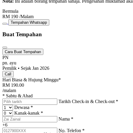
Nota:
Ini adalah borang tempahan sahaja. Pengesahan muktamad aka
Bermula
RM
190
/Malam
Tempahan Whatsapp
Buat Tempahan
Cara Buat Tempahan
PN
pn. ayu
Pemilik • Sejak Jan 2026
Call
Hari Biasa & Hujung Minggu*
RM
190.00
/malam
* Sabtu & Ahad
Tarikh Check-in & Check-out
*
Dewasa
*
Kanak-kanak
*
Nama
*
+6
No. Telefon
*