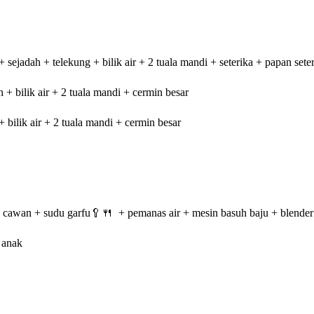
+ sejadah + telekung + bilik air + 2 tuala mandi + seterika + papan sete
n + bilik air + 2 tuala mandi + cermin besar
+ bilik air + 2 tuala mandi + cermin besar
n cawan + sudu garfu🥄🍴 + pemanas air + mesin basuh baju + blende
 anak