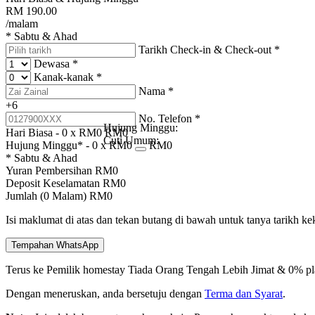
RM
190.00
/malam
* Sabtu & Ahad
Tarikh Check-in & Check-out
*
Dewasa
*
Kanak-kanak
*
Nama
*
+6
No. Telefon
*
Hujung Minggu:
Hari Biasa -
0
x RM
0
RM
0
Cuti Umum:
Hujung Minggu* -
0
x RM
0
RM
0
* Sabtu & Ahad
Yuran Pembersihan
RM
0
Deposit Keselamatan
RM
0
Jumlah (
0
Malam)
RM
0
Isi maklumat di atas dan tekan butang di bawah untuk tanya tarikh k
Tempahan WhatsApp
Terus ke Pemilik homestay
Tiada Orang Tengah
Lebih Jimat & 0% pl
Dengan meneruskan, anda bersetuju dengan
Terma dan Syarat
.