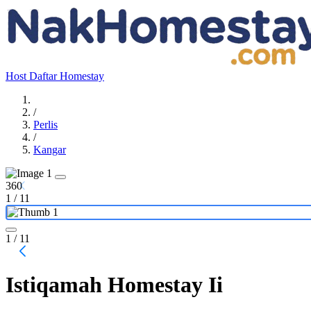
Host
Daftar Homestay
/
Perlis
/
Kangar
360
1
/
11
1
/ 11
Istiqamah Homestay Ii