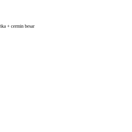
rika + cermin besar
r