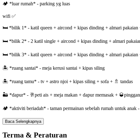
🏕️ *luar rumah* - parking yg luas
wifi ✅
🛏 *bilik 1* - katil queen + aircond + kipas dinding + almari pakaian 
🛏 *bilik 2* - 2 katil single + aircond + kipas dinding + almari pakaia
🛏️ *bilik 3* - katil queen + aircond + kipas dinding + almari pakaian 
🏝️ *ruang santai* - meja kerusi santai + kipas siling
🏝️ *ruang tamu* - tv + astro njoi + kipas siling + sofa + 🚿 tandas
🏜️ *dapur* - 🥂peti ais + meja makan + dapur memasak + 🥃pingga
🏕️ *aktiviti beriadah* - taman permainan sebelah rumah untuk anak -
Baca Selengkapnya
Terma & Peraturan