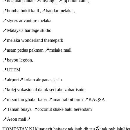
📍hospital pantai, 📍duyong , 📍jpj bukit katil ,
📍bomba bukit katil ,📍bandar melaka ,
📍styrex advanture melaka
📍Malaysia haritage studio
📍melaka wonderland themepark
📍asam pedas pakman 📍melaka mall
📍bayou legoon,
📍UTEM
📍airport📍kolam air panas jasin
📍kolej vokasional datuk seri abu zahar isnin
📍mrsm tun ghafar baba 📍iman rabbit farm 📍KAQSA
📍Taman buaya 📍coconut shake batu berendam
📍Aeon mall📍
HOMESTAY NI kluar exit haiway tak jauh dh tau 🤭 tak pyh lalu² j