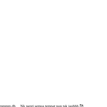
emmmm dh ... Nk pergi semua tempat pon tak jauhhh 🥰