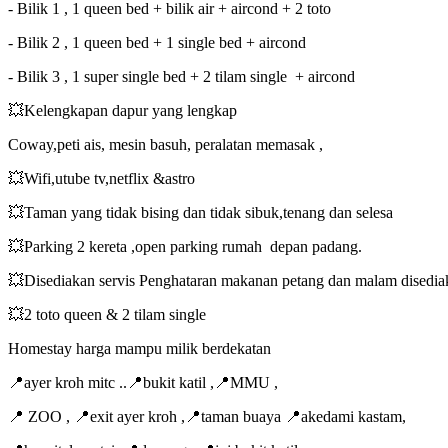
- Bilik 1 , 1 queen bed + bilik air + aircond + 2 toto
- Bilik 2 , 1 queen bed + 1 single bed + aircond
- Bilik 3 , 1 super single bed + 2 tilam single + aircond
💥Kelengkapan dapur yang lengkap
Coway,peti ais, mesin basuh, peralatan memasak ,
💥Wifi,utube tv,netflix &astro
💥Taman yang tidak bising dan tidak sibuk,tenang dan selesa
💥Parking 2 kereta ,open parking rumah depan padang.
💥Disediakan servis Penghataran makanan petang dan malam disediak
💥2 toto queen & 2 tilam single
Homestay harga mampu milik berdekatan
📍ayer kroh mitc ..📍bukit katil ,📍MMU ,
📍 ZOO , 📍exit ayer kroh ,📍taman buaya 📍akedami kastam,