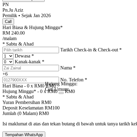
PN
Pn.Ju Aziz
Pemilik • Sejak Jan 2026
Call
Hari Biasa & Hujung Minggu*
RM
240.00
/malam
* Sabtu & Ahad
Tarikh Check-in & Check-out
*
Dewasa
*
Kanak-kanak
*
Nama
*
+6
No. Telefon
*
Hujung Minggu:
Hari Biasa -
0
x RM
0
RM
0
Cuti Umum:
Hujung Minggu* -
0
x RM
0
RM
0
* Sabtu & Ahad
Yuran Pembersihan
RM
0
Deposit Keselamatan
RM
100
Jumlah (
0
Malam)
RM
0
Isi maklumat di atas dan tekan butang di bawah untuk tanya tarikh k
Tempahan WhatsApp