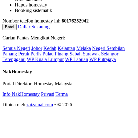
Hapus homestay
Booking sistematik
Nombor telefon homestay ini:
60176252942
Daftar Sekarang
Batal
Carian Pantas Mengikut Negeri:
Semua Negeri
Johor
Kedah
Kelantan
Melaka
Negeri Sembilan
Pahang
Perak
Perlis
Pulau Pinang
Sabah
Sarawak
Selangor
Terengganu
WP Kuala Lumpur
WP Labuan
WP Putrajaya
NakHomestay
Portal Direktori Homestay Malaysia
Info NakHomestay
Privasi
Terma
Dibina oleh
zaizainal.com
• © 2026