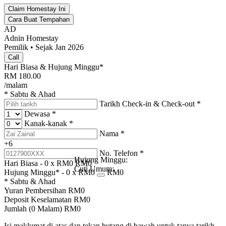
Claim Homestay Ini
Cara Buat Tempahan
AD
Adnin Homestay
Pemilik • Sejak Jan 2026
Call
Hari Biasa & Hujung Minggu*
RM
180.00
/malam
* Sabtu & Ahad
Tarikh Check-in & Check-out
*
Dewasa
*
Kanak-kanak
*
Nama
*
+6
No. Telefon
*
Hujung Minggu:
Hari Biasa -
0
x RM
0
RM
0
Cuti Umum:
Hujung Minggu* -
0
x RM
0
RM
0
* Sabtu & Ahad
Yuran Pembersihan
RM
0
Deposit Keselamatan
RM
0
Jumlah (
0
Malam)
RM
0
Isi maklumat di atas dan tekan butang di bawah untuk tanya tarikh