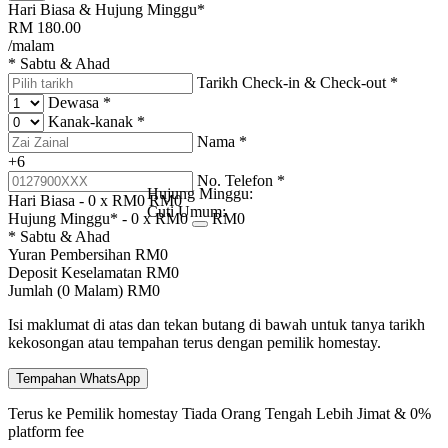
Hari Biasa & Hujung Minggu*
RM
180.00
/malam
* Sabtu & Ahad
Tarikh Check-in & Check-out
*
Dewasa
*
Kanak-kanak
*
Nama
*
+6
No. Telefon
*
Hujung Minggu:
Hari Biasa -
0
x RM
0
RM
0
Cuti Umum:
Hujung Minggu* -
0
x RM
0
RM
0
* Sabtu & Ahad
Yuran Pembersihan
RM
0
Deposit Keselamatan
RM
0
Jumlah (
0
Malam)
RM
0
Isi maklumat di atas dan tekan butang di bawah untuk tanya tarikh
kekosongan atau tempahan terus dengan pemilik homestay.
Tempahan WhatsApp
Terus ke Pemilik homestay
Tiada Orang Tengah
Lebih Jimat & 0%
platform fee