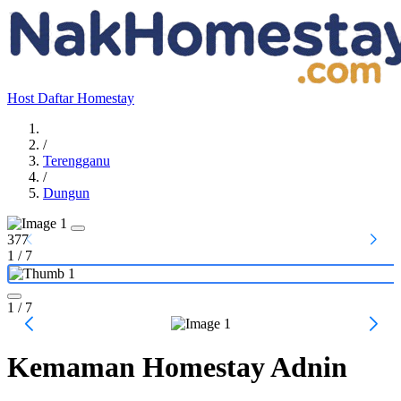
Host
Daftar Homestay
/
Terengganu
/
Dungun
377
1
/
7
1
/ 7
Kemaman Homestay Adnin