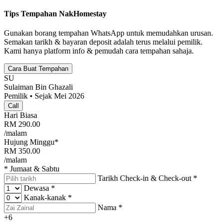
Tips Tempahan NakHomestay
Gunakan borang tempahan WhatsApp untuk memudahkan urusan.
Semakan tarikh & bayaran deposit adalah terus melalui pemilik.
Kami hanya platform info & pemudah cara tempahan sahaja.
Cara Buat Tempahan
SU
Sulaiman Bin Ghazali
Pemilik • Sejak Mei 2026
Call
Hari Biasa
RM
290.00
/malam
Hujung Minggu*
RM
350.00
/malam
* Jumaat & Sabtu
Tarikh Check-in & Check-out
*
Dewasa
*
Kanak-kanak
*
Nama
*
+6