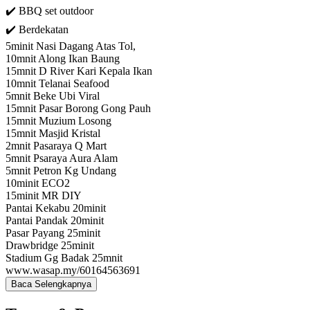
✔️ BBQ set outdoor
✔️ Berdekatan
5minit Nasi Dagang Atas Tol,
10mnit Along Ikan Baung
15mnit D River Kari Kepala Ikan
10mnit Telanai Seafood
5mnit Beke Ubi Viral
15mnit Pasar Borong Gong Pauh
15mnit Muzium Losong
15mnit Masjid Kristal
2mnit Pasaraya Q Mart
5mnit Psaraya Aura Alam
5mnit Petron Kg Undang
10minit ECO2
15minit MR DIY
Pantai Kekabu 20minit
Pantai Pandak 20minit
Pasar Payang 25minit
Drawbridge 25minit
Stadium Gg Badak 25mnit
www.wasap.my/60164563691
Baca Selengkapnya