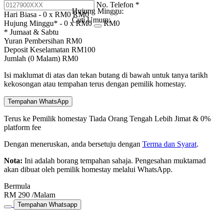
No. Telefon
*
Hujung Minggu:
Hari Biasa -
0
x RM
0
RM
0
Cuti Umum:
Hujung Minggu* -
0
x RM
0
RM
0
* Jumaat & Sabtu
Yuran Pembersihan
RM
0
Deposit Keselamatan
RM
100
Jumlah (
0
Malam)
RM
0
Isi maklumat di atas dan tekan butang di bawah untuk tanya tarikh
kekosongan atau tempahan terus dengan pemilik homestay.
Tempahan WhatsApp
Terus ke Pemilik homestay
Tiada Orang Tengah
Lebih Jimat & 0%
platform fee
Dengan meneruskan, anda bersetuju dengan
Terma dan Syarat
.
Nota:
Ini adalah borang tempahan sahaja. Pengesahan muktamad
akan dibuat oleh pemilik homestay melalui WhatsApp.
Bermula
RM
290
/Malam
Tempahan Whatsapp