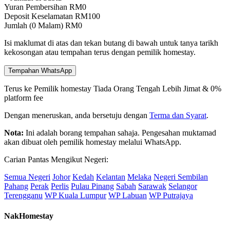
Yuran Pembersihan
RM
0
Deposit Keselamatan
RM
100
Jumlah (
0
Malam)
RM
0
Isi maklumat di atas dan tekan butang di bawah untuk tanya tarikh
kekosongan atau tempahan terus dengan pemilik homestay.
Tempahan WhatsApp
Terus ke Pemilik homestay
Tiada Orang Tengah
Lebih Jimat & 0%
platform fee
Dengan meneruskan, anda bersetuju dengan
Terma dan Syarat
.
Nota:
Ini adalah borang tempahan sahaja. Pengesahan muktamad
akan dibuat oleh pemilik homestay melalui WhatsApp.
Carian Pantas Mengikut Negeri:
Semua Negeri
Johor
Kedah
Kelantan
Melaka
Negeri Sembilan
Pahang
Perak
Perlis
Pulau Pinang
Sabah
Sarawak
Selangor
Terengganu
WP Kuala Lumpur
WP Labuan
WP Putrajaya
NakHomestay