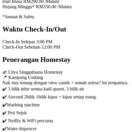
Hari Biasa
RM290.00
/Malam
Hujung Minggu*
RM350.00
/Malam
*Jumaat & Sabtu
Waktu Check-In/Out
Check-In Selepas
3:00 PM
Check-Out Sebelum
12:00 PM
Penerangan Homestay
🌿 Lliya Singgahsana Homestay
📍 Kampung Undang
Nak stay tenang dengan view cantik + rumah selesa? Ini tempatnya.
✔️ 3 bilik tidur semua katil queen, 3 bilik air
✔️ Aircond 2bilik 1bilik kipas + kipas setiap ruang.
✔️Washing machine
✔️ Peti Sejuk
✔️ Netflix & WiFi percuma
✔️Water dispencer