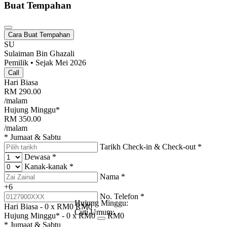
Buat Tempahan
Cara Buat Tempahan
SU
Sulaiman Bin Ghazali
Pemilik • Sejak Mei 2026
Call
Hari Biasa
RM
290.00
/malam
Hujung Minggu*
RM
350.00
/malam
* Jumaat & Sabtu
Tarikh Check-in & Check-out
*
Dewasa
*
Kanak-kanak
*
Nama
*
+6
No. Telefon
*
Hujung Minggu:
Hari Biasa -
0
x RM
0
RM
0
Cuti Umum:
Hujung Minggu* -
0
x RM
0
RM
0
* Jumaat & Sabtu