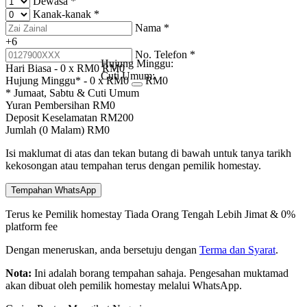
Dewasa
*
Kanak-kanak
*
Nama
*
+6
No. Telefon
*
Hujung Minggu:
Hari Biasa -
0
x RM
0
RM
0
Cuti Umum:
Hujung Minggu* -
0
x RM
0
RM
0
* Jumaat, Sabtu & Cuti Umum
Yuran Pembersihan
RM
0
Deposit Keselamatan
RM
200
Jumlah (
0
Malam)
RM
0
Isi maklumat di atas dan tekan butang di bawah untuk tanya tarikh
kekosongan atau tempahan terus dengan pemilik homestay.
Tempahan WhatsApp
Terus ke Pemilik homestay
Tiada Orang Tengah
Lebih Jimat & 0%
platform fee
Dengan meneruskan, anda bersetuju dengan
Terma dan Syarat
.
Nota:
Ini adalah borang tempahan sahaja. Pengesahan muktamad
akan dibuat oleh pemilik homestay melalui WhatsApp.