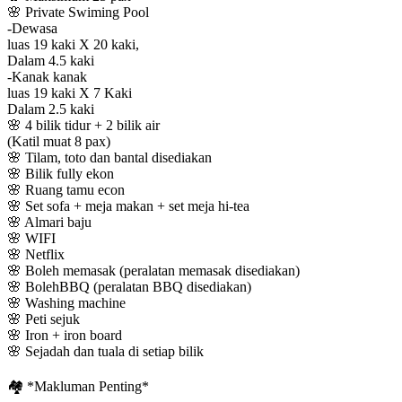
🌸 Private Swiming Pool
-Dewasa
luas 19 kaki X 20 kaki,
Dalam 4.5 kaki
-Kanak kanak
luas 19 kaki X 7 Kaki
Dalam 2.5 kaki
🌸 4 bilik tidur + 2 bilik air
(Katil muat 8 pax)
🌸 Tilam, toto dan bantal disediakan
🌸 Bilik fully ekon
🌸 Ruang tamu econ
🌸 Set sofa + meja makan + set meja hi-tea
🌸 Almari baju
🌸 WIFI
🌸 Netflix
🌸 Boleh memasak (peralatan memasak disediakan)
🌸 BolehBBQ (peralatan BBQ disediakan)
🌸 Washing machine
🌸 Peti sejuk
🌸 Iron + iron board
🌸 Sejadah dan tuala di setiap bilik
🏘️ *Makluman Penting*