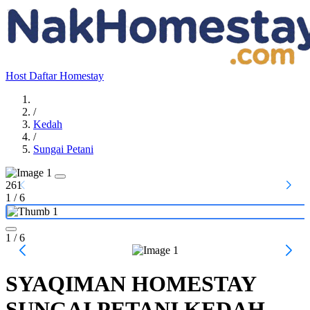
Host
Daftar Homestay
/
Kedah
/
Sungai Petani
261
1
/
6
1
/ 6
SYAQIMAN HOMESTAY
SUNGAI PETANI KEDAH