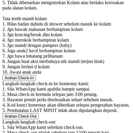
5. Tidak dibenarkan mengotorkan Kolam atau berlaku kerosakan
pada alatan kolam.
Tata tertib mandi kolam
1. Bilas badan dahulu di shower sebelum masuk ke kolam
2. Jgn bawak makanan berhampiran kolam
3. Jgn kencing/berak dlm kolam
4. Jgn merokok berhampiran kolam
5. Jgn mandi dengan pampers (baby)
6. Jaga anak2 kecil berhampiran kolam
7. Jgn bawa binatang peliharaan
8. Jangan buat aksi merbahaya utk mandi (terjun tiruk)
9. Jangan berlari d kolam
10. Awasi anak anda
Arahan Check-In
Langkah-langkah check-in ke homestay kami:
1. Sila WhatsApp kami apabila hampir sampai.
2. Masa check-in bermula selepas jam 3:00 petang.
3. Bayaran penuh perlu diselesaikan sehari sebelum masuk.
4. Kod kunci homestay akan diberikan selepas pengesahan bayaran.
5. Pembatalan LAST MINIT tidak akan dipulangkan deposit.
Arahan Check-Out
Langkah-langkah check-out:
1. Sila WhatsApp kami sebelum check-out.
2. Masa check-out adalah sebelum jam 12:00 tengah hari.