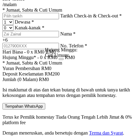
/malam
* Jumaat, Sabtu & Cuti Umum
Tarikh Check-in & Check-out
*
Dewasa
*
Kanak-kanak
*
Nama
*
+6
No. Telefon
*
Hujung Minggu:
Hari Biasa -
0
x RM
0
RM
0
Cuti Umum:
Hujung Minggu* -
0
x RM
0
RM
0
* Jumaat, Sabtu & Cuti Umum
Yuran Pembersihan
RM
0
Deposit Keselamatan
RM
200
Jumlah (
0
Malam)
RM
0
Isi maklumat di atas dan tekan butang di bawah untuk tanya tarikh
kekosongan atau tempahan terus dengan pemilik homestay.
Tempahan WhatsApp
Terus ke Pemilik homestay
Tiada Orang Tengah
Lebih Jimat & 0%
platform fee
Dengan meneruskan, anda bersetuju dengan
Terma dan Syarat
.