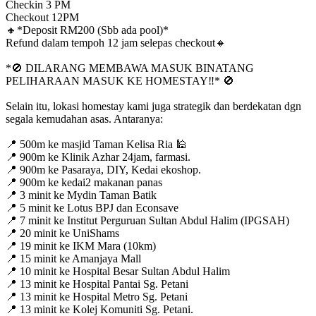
Checkin 3 PM
Checkout 12PM
🔸*Deposit RM200 (Sbb ada pool)*
Refund dalam tempoh 12 jam selepas checkout🔸
*🚫 DILARANG MEMBAWA MASUK BINATANG
PELIHARAAN MASUK KE HOMESTAY‼️* 🚫
Selain itu, lokasi homestay kami juga strategik dan berdekatan dgn
segala kemudahan asas. Antaranya:
📍 500m ke masjid Taman Kelisa Ria 🕌
📍 900m ke Klinik Azhar 24jam, farmasi.
📍 900m ke Pasaraya, DIY, Kedai ekoshop.
📍 900m ke kedai2 makanan panas
📍 3 minit ke Mydin Taman Batik
📍 5 minit ke Lotus BPJ dan Econsave
📍 7 minit ke Institut Perguruan Sultan Abdul Halim (IPGSAH)
📍 20 minit ke UniShams
📍 19 minit ke IKM Mara (10km)
📍 15 minit ke Amanjaya Mall
📍 10 minit ke Hospital Besar Sultan Abdul Halim
📍 13 minit ke Hospital Pantai Sg. Petani
📍 13 minit ke Hospital Metro Sg. Petani
📍 13 minit ke Kolej Komuniti Sg. Petani.