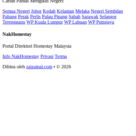
Carian Pantas Mengikut Negeri:
Semua Negeri
Johor
Kedah
Kelantan
Melaka
Negeri Sembilan
Pahang
Perak
Perlis
Pulau Pinang
Sabah
Sarawak
Selangor
Terengganu
WP Kuala Lumpur
WP Labuan
WP Putrajaya
NakHomestay
Portal Direktori Homestay Malaysia
Info NakHomestay
Privasi
Terma
Dibina oleh
zaizainal.com
• © 2026