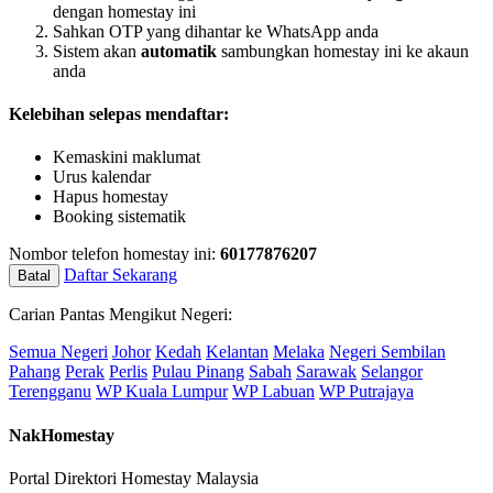
dengan homestay ini
Sahkan OTP yang dihantar ke WhatsApp anda
Sistem akan
automatik
sambungkan homestay ini ke akaun
anda
Kelebihan selepas mendaftar:
Kemaskini maklumat
Urus kalendar
Hapus homestay
Booking sistematik
Nombor telefon homestay ini:
60177876207
Daftar Sekarang
Batal
Carian Pantas Mengikut Negeri:
Semua Negeri
Johor
Kedah
Kelantan
Melaka
Negeri Sembilan
Pahang
Perak
Perlis
Pulau Pinang
Sabah
Sarawak
Selangor
Terengganu
WP Kuala Lumpur
WP Labuan
WP Putrajaya
NakHomestay
Portal Direktori Homestay Malaysia