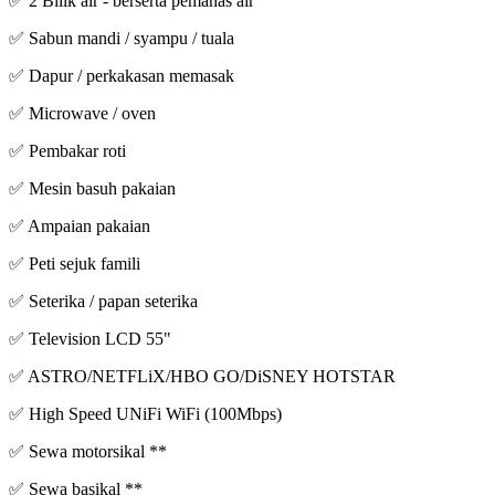
✅ 2 Bilik air - berserta pemanas air
✅ Sabun mandi / syampu / tuala
✅ Dapur / perkakasan memasak
✅ Microwave / oven
✅ Pembakar roti
✅ Mesin basuh pakaian
✅ Ampaian pakaian
✅ Peti sejuk famili
✅ Seterika / papan seterika
✅ Television LCD 55"
✅ ASTRO/NETFLiX/HBO GO/DiSNEY HOTSTAR
✅ High Speed UNiFi WiFi (100Mbps)
✅ Sewa motorsikal **
✅ Sewa basikal **