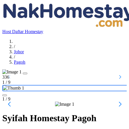
Host
Daftar Homestay
/
Johor
/
Pagoh
336
1
/
9
1
/ 9
Syifah Homestay Pagoh