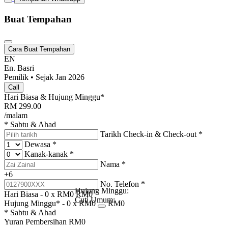
Buat Tempahan
Cara Buat Tempahan
EN
En. Basri
Pemilik • Sejak Jan 2026
Call
Hari Biasa & Hujung Minggu*
RM
299.00
/malam
* Sabtu & Ahad
Tarikh Check-in & Check-out
*
Dewasa
*
Kanak-kanak
*
Nama
*
+6
No. Telefon
*
Hujung Minggu:
Hari Biasa -
0
x RM
0
RM
0
Cuti Umum:
Hujung Minggu* -
0
x RM
0
RM
0
* Sabtu & Ahad
Yuran Pembersihan
RM
0