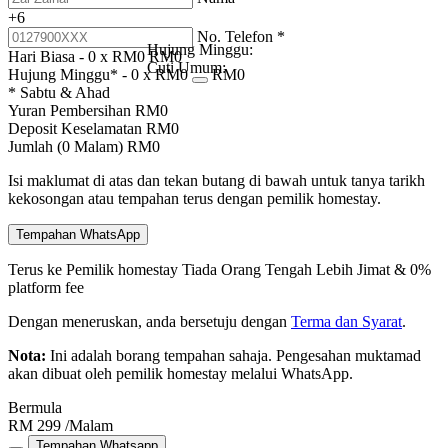
+6
No. Telefon
*
Hujung Minggu:
Hari Biasa -
0
x RM
0
RM
0
Cuti Umum:
Hujung Minggu* -
0
x RM
0
RM
0
* Sabtu & Ahad
Yuran Pembersihan
RM
0
Deposit Keselamatan
RM
0
Jumlah (
0
Malam)
RM
0
Isi maklumat di atas dan tekan butang di bawah untuk tanya tarikh
kekosongan atau tempahan terus dengan pemilik homestay.
Tempahan WhatsApp
Terus ke Pemilik homestay
Tiada Orang Tengah
Lebih Jimat & 0%
platform fee
Dengan meneruskan, anda bersetuju dengan
Terma dan Syarat
.
Nota:
Ini adalah borang tempahan sahaja. Pengesahan muktamad
akan dibuat oleh pemilik homestay melalui WhatsApp.
Bermula
RM
299
/Malam
Tempahan Whatsapp