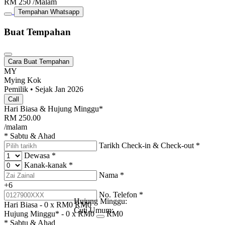
RM
250
/Malam
Tempahan Whatsapp
Buat Tempahan
Cara Buat Tempahan
MY
Mying Kok
Pemilik • Sejak Jan 2026
Call
Hari Biasa & Hujung Minggu*
RM
250.00
/malam
* Sabtu & Ahad
Tarikh Check-in & Check-out
*
Dewasa
*
Kanak-kanak
*
Nama
*
+6
No. Telefon
*
Hujung Minggu:
Hari Biasa -
0
x RM
0
RM
0
Cuti Umum:
Hujung Minggu* -
0
x RM
0
RM
0
* Sabtu & Ahad