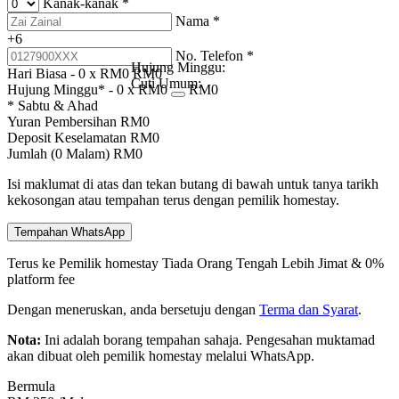
Kanak-kanak
*
Nama
*
+6
No. Telefon
*
Hujung Minggu:
Hari Biasa -
0
x RM
0
RM
0
Cuti Umum:
Hujung Minggu* -
0
x RM
0
RM
0
* Sabtu & Ahad
Yuran Pembersihan
RM
0
Deposit Keselamatan
RM
0
Jumlah (
0
Malam)
RM
0
Isi maklumat di atas dan tekan butang di bawah untuk tanya tarikh
kekosongan atau tempahan terus dengan pemilik homestay.
Tempahan WhatsApp
Terus ke Pemilik homestay
Tiada Orang Tengah
Lebih Jimat & 0%
platform fee
Dengan meneruskan, anda bersetuju dengan
Terma dan Syarat
.
Nota:
Ini adalah borang tempahan sahaja. Pengesahan muktamad
akan dibuat oleh pemilik homestay melalui WhatsApp.
Bermula