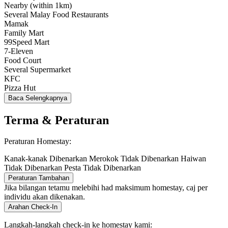
Nearby (within 1km)
Several Malay Food Restaurants
Mamak
Family Mart
99Speed Mart
7-Eleven
Food Court
Several Supermarket
KFC
Pizza Hut
Baca Selengkapnya
Terma & Peraturan
Peraturan Homestay:
Kanak-kanak Dibenarkan
Merokok Tidak Dibenarkan
Haiwan
Tidak Dibenarkan
Pesta Tidak Dibenarkan
Peraturan Tambahan
Jika bilangan tetamu melebihi had maksimum homestay, caj per
individu akan dikenakan.
Arahan Check-In
Langkah-langkah check-in ke homestay kami: