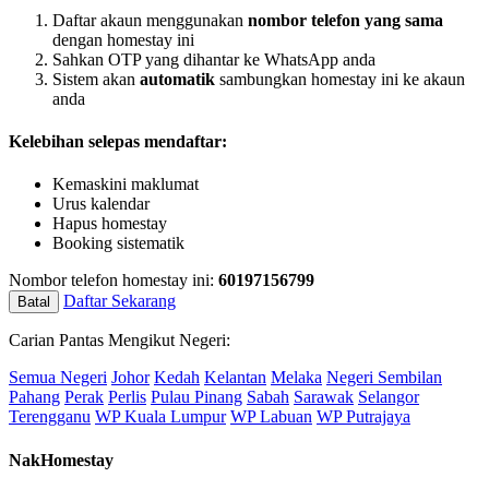
Daftar akaun menggunakan
nombor telefon yang sama
dengan homestay ini
Sahkan OTP yang dihantar ke WhatsApp anda
Sistem akan
automatik
sambungkan homestay ini ke akaun
anda
Kelebihan selepas mendaftar:
Kemaskini maklumat
Urus kalendar
Hapus homestay
Booking sistematik
Nombor telefon homestay ini:
60197156799
Daftar Sekarang
Batal
Carian Pantas Mengikut Negeri:
Semua Negeri
Johor
Kedah
Kelantan
Melaka
Negeri Sembilan
Pahang
Perak
Perlis
Pulau Pinang
Sabah
Sarawak
Selangor
Terengganu
WP Kuala Lumpur
WP Labuan
WP Putrajaya
NakHomestay