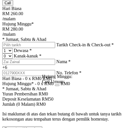
Call
Hari Biasa
RM
260.00
/malam
Hujung Minggu*
RM
280.00
/malam
* Jumaat, Sabtu & Ahad
Tarikh Check-in & Check-out
*
Dewasa
*
Kanak-kanak
*
Nama
*
+6
No. Telefon
*
Hujung Minggu:
Hari Biasa -
0
x RM
0
RM
0
Cuti Umum:
Hujung Minggu* -
0
x RM
0
RM
0
* Jumaat, Sabtu & Ahad
Yuran Pembersihan
RM
0
Deposit Keselamatan
RM
50
Jumlah (
0
Malam)
RM
0
Isi maklumat di atas dan tekan butang di bawah untuk tanya tarikh
kekosongan atau tempahan terus dengan pemilik homestay.