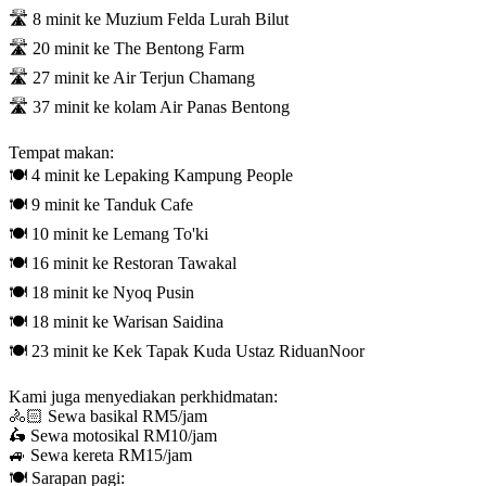
🛣️ 8 minit ke Muzium Felda Lurah Bilut
🛣️ 20 minit ke The Bentong Farm
🛣️ 27 minit ke Air Terjun Chamang
🛣️ 37 minit ke kolam Air Panas Bentong
Tempat makan:
🍽️ 4 minit ke Lepaking Kampung People
🍽️ 9 minit ke Tanduk Cafe
🍽️ 10 minit ke Lemang To'ki
🍽️ 16 minit ke Restoran Tawakal
🍽️ 18 minit ke Nyoq Pusin
🍽️ 18 minit ke Warisan Saidina
🍽️ 23 minit ke Kek Tapak Kuda Ustaz RiduanNoor
Kami juga menyediakan perkhidmatan:
🚴🏻 Sewa basikal RM5/jam
🛵 Sewa motosikal RM10/jam
🚙 Sewa kereta RM15/jam
🍽️ Sarapan pagi: