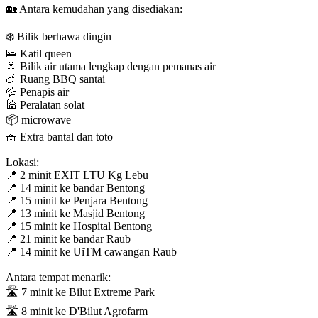
🏡 Antara kemudahan yang disediakan:
❄️ Bilik berhawa dingin
🛌 Katil queen
🚿 Bilik air utama lengkap dengan pemanas air
🍗 Ruang BBQ santai
💦 Penapis air
🕌 Peralatan solat
📦 microwave
🧺 Extra bantal dan toto
Lokasi:
📍 2 minit EXIT LTU Kg Lebu
📍 14 minit ke bandar Bentong
📍 15 minit ke Penjara Bentong
📍 13 minit ke Masjid Bentong
📍 15 minit ke Hospital Bentong
📍 21 minit ke bandar Raub
📍 14 minit ke UiTM cawangan Raub
Antara tempat menarik:
🛣️ 7 minit ke Bilut Extreme Park
🛣️ 8 minit ke D'Bilut Agrofarm