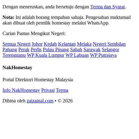
Dengan meneruskan, anda bersetuju dengan
Terma dan Syarat
.
Nota:
Ini adalah borang tempahan sahaja. Pengesahan muktamad
akan dibuat oleh pemilik homestay melalui WhatsApp.
Carian Pantas Mengikut Negeri:
Semua Negeri
Johor
Kedah
Kelantan
Melaka
Negeri Sembilan
Pahang
Perak
Perlis
Pulau Pinang
Sabah
Sarawak
Selangor
Terengganu
WP Kuala Lumpur
WP Labuan
WP Putrajaya
NakHomestay
Portal Direktori Homestay Malaysia
Info NakHomestay
Privasi
Terma
Dibina oleh
zaizainal.com
• © 2026