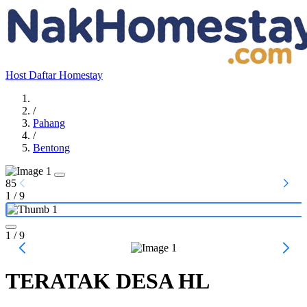
Host
Daftar Homestay
/
Pahang
/
Bentong
85
1
/
9
1
/ 9
TERATAK DESA HL