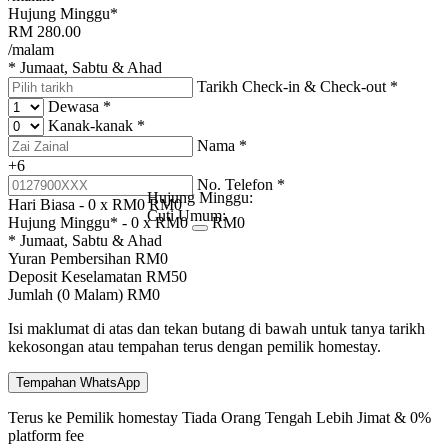
Hujung Minggu*
RM
280.00
/malam
* Jumaat, Sabtu & Ahad
Tarikh Check-in & Check-out
*
Dewasa
*
Kanak-kanak
*
Nama
*
+6
No. Telefon
*
Hujung Minggu:
Hari Biasa -
0
x RM
0
RM
0
Cuti Umum:
Hujung Minggu* -
0
x RM
0
RM
0
* Jumaat, Sabtu & Ahad
Yuran Pembersihan
RM
0
Deposit Keselamatan
RM
50
Jumlah (
0
Malam)
RM
0
Isi maklumat di atas dan tekan butang di bawah untuk tanya tarikh
kekosongan atau tempahan terus dengan pemilik homestay.
Tempahan WhatsApp
Terus ke Pemilik homestay
Tiada Orang Tengah
Lebih Jimat & 0%
platform fee